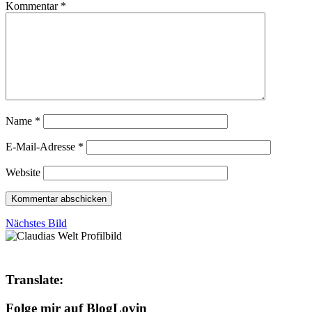
Kommentar
*
Name
*
E-Mail-Adresse
*
Website
Nächstes Bild
Translate:
Folge mir auf BlogLovin