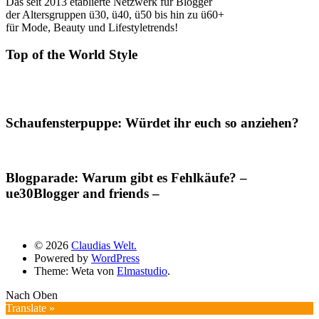
Das seit 2013 etablierte Netzwerk für Blogger
der Altersgruppen ü30, ü40, ü50 bis hin zu ü60+
für Mode, Beauty und Lifestyletrends!
Top of the World Style
Schaufensterpuppe: Würdet ihr euch so anziehen?
Blogparade: Warum gibt es Fehlkäufe? –
ue30Blogger and friends –
© 2026
Claudias Welt.
Powered by
WordPress
Theme: Weta von
Elmastudio
.
Nach Oben
Translate »