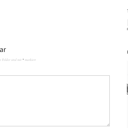
ar
e Felder sind mit
*
markiert