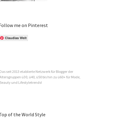
Follow me on Pinterest
Claudias Welt
Das seit 2013 etablierte Netzwerk für Blogger der
Altersgruppen ü30, ü40, ü50 bis hin zu ü60+ für Mode,
Beauty und Lifestyletrends!
Top of the World Style