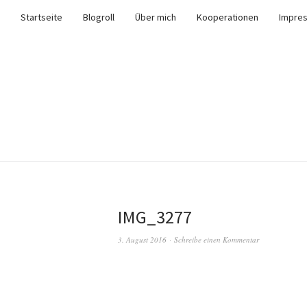
Startseite
Blogroll
Über mich
Kooperationen
Impre
IMG_3277
3. August 2016
Schreibe einen Kommentar