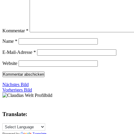
Kommentar
*
Name
*
E-Mail-Adresse
*
Website
Nächstes Bild
Vorheriges Bild
Translate:
Powered by
Translate