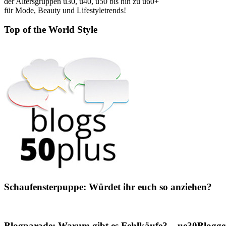
der Altersgruppen ü30, ü40, ü50 bis hin zu ü60+
für Mode, Beauty und Lifestyletrends!
Top of the World Style
Schaufensterpuppe: Würdet ihr euch so anziehen?
Blogparade: Warum gibt es Fehlkäufe? – ue30Blogger