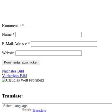
Kommentar
*
Name
*
E-Mail-Adresse
*
Website
Nächstes Bild
Vorheriges Bild
Translate:
Powered by
Translate