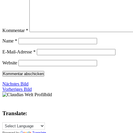
Kommentar
*
Name
*
E-Mail-Adresse
*
Website
Nächstes Bild
Vorheriges Bild
Translate:
Powered by
Translate