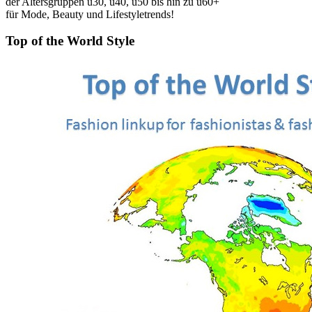
der Altersgruppen ü30, ü40, ü50 bis hin zu ü60+
für Mode, Beauty und Lifestyletrends!
Top of the World Style