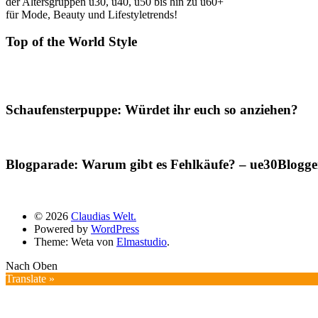
der Altersgruppen ü30, ü40, ü50 bis hin zu ü60+
für Mode, Beauty und Lifestyletrends!
Top of the World Style
Schaufensterpuppe: Würdet ihr euch so anziehen?
Blogparade: Warum gibt es Fehlkäufe? – ue30Blogger
© 2026
Claudias Welt.
Powered by
WordPress
Theme: Weta von
Elmastudio
.
Nach Oben
Translate »