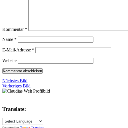
Kommentar
*
Name
*
E-Mail-Adresse
*
Website
Nächstes Bild
Vorheriges Bild
Translate:
Powered by
Translate