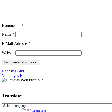
Kommentar
*
Name
*
E-Mail-Adresse
*
Website
Nächstes Bild
Vorheriges Bild
Translate:
Powered by
Translate