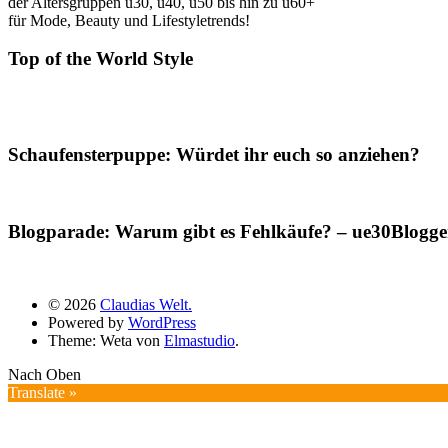
der Altersgruppen ü30, ü40, ü50 bis hin zu ü60+
für Mode, Beauty und Lifestyletrends!
Top of the World Style
Schaufensterpuppe: Würdet ihr euch so anziehen?
Blogparade: Warum gibt es Fehlkäufe? – ue30Blogger
© 2026
Claudias Welt.
Powered by
WordPress
Theme: Weta von
Elmastudio
.
Nach Oben
Translate »