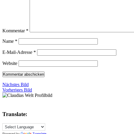
Kommentar
*
Name
*
E-Mail-Adresse
*
Website
Nächstes Bild
Vorheriges Bild
Translate:
Powered by
Translate