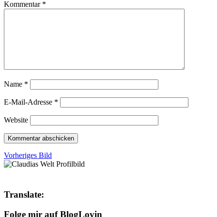
Kommentar
*
Name
*
E-Mail-Adresse
*
Website
Vorheriges Bild
Translate:
Folge mir auf BlogLovin