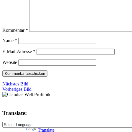
Kommentar
*
Name
*
E-Mail-Adresse
*
Website
Nächstes Bild
Vorheriges Bild
Translate:
Powered by
Translate