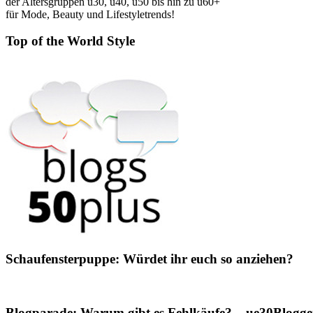
der Altersgruppen ü30, ü40, ü50 bis hin zu ü60+
für Mode, Beauty und Lifestyletrends!
Top of the World Style
Schaufensterpuppe: Würdet ihr euch so anziehen?
Blogparade: Warum gibt es Fehlkäufe? – ue30Blogger