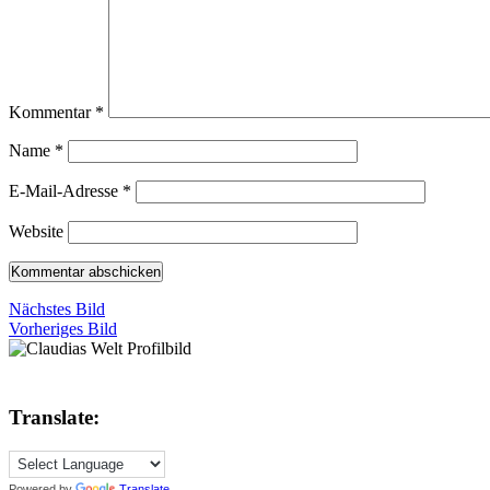
Kommentar
*
Name
*
E-Mail-Adresse
*
Website
Nächstes Bild
Vorheriges Bild
Translate:
Powered by
Translate