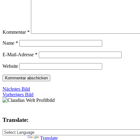
Kommentar
*
Name
*
E-Mail-Adresse
*
Website
Nächstes Bild
Vorheriges Bild
Translate:
Powered by
Translate