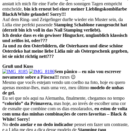
anstatt ich mich für eine Farbe die den sonnigen Tagen entspricht
entscheide,
bin ich erneut bei einer meiner Lieblingskombifarbe
Black&White gelandet! Sorry!!!
Auf dem Ring- und Zeigefinger durfte wieder ein Muster sein, da
Lidia eine perfekt passende
Stamping Schablone rausgesucht hat
(derzeit bin ich voll in das Nail Stamping verliebt).
Ich denke dass es ein gewisser Hingucker, unglaublich klassisch
und zeitlos ist, oder???
Ja und zu den Osterbildern, die Osterhasen und diese schöne
Osterdeko hat meine liebe Lidia mir als Ostergeschenk gegeben,
ist sie nicht richtig nett???
Gruß und Kuss
Sem pânico – eu não vou escrever
novamente sobre a Páscoa!!!
rsrsrs 😉
Mesmo que vocês estejam vendo um coelho na foto, hoje eu quero
apenas mostrar-lhes, mais uma vez, meu último
modelo de unhas
de gel.
Eu sei que nós aqui na Alemanha, finalmente, chegamos no tempo
“colorido” da Primavera,
mas hoje, ao invés de escolher uma cor
de esmalte que combine com os dias ensolarados,
eu estou de volta
com uma das minhas combinações de cores favoritas – Black &
White! Sorry!
No
dedo anelar e no dedo indicador
pensei em fazer um contraste,
e a Lidia me deu a dica desse modelo de
Stamping (sou