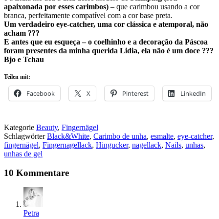
apaixonada por esses carimbos)
– que carimbou usando a cor
branca, perfeitamente compatível com a cor base preta.
Um verdadeiro eye-catcher, uma cor clássica e atemporal, não
acham ???
E antes que eu esqueça – o coelhinho e a decoração da Páscoa
foram presentes da minha querida Lidia, ela não é um doce ???
Bjo e Tchau
Teilen mit:
Facebook
X
Pinterest
LinkedIn
Kategorie
Beauty
,
Fingernägel
Schlagwörter
Black&White
,
Carimbo de unha
,
esmalte
,
eye-catcher
,
fingernägel
,
Fingernagellack
,
Hingucker
,
nagellack
,
Nails
,
unhas
,
unhas de gel
10 Kommentare
Petra