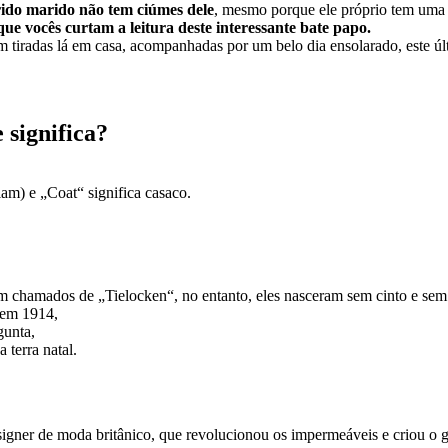
ido marido não tem ciúmes dele
, mesmo porque ele próprio tem uma
ue vocês curtam a leitura deste interessante bate papo.
m tiradas lá em casa, acompanhadas por um belo dia ensolarado, este úl
 significa?
am) e „Coat“ significa casaco.
chamados de „Tielocken“, no entanto, eles nasceram sem cinto e sem 
 em 1914,
gunta,
 terra natal.
gner de moda britânico, que revolucionou os impermeáveis e criou o g