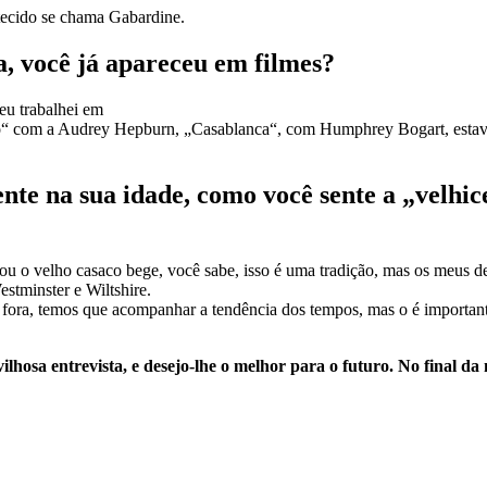
tecido se chama Gabardine.
a, você já apareceu em filmes?
eu trabalhei em
o“ com a Audrey Hepburn, „Casablanca“, com Humphrey Bogart, estav
te na sua idade, como você sente a „velhic
sou o velho casaco bege, você sabe, isso é uma tradição, mas os meus d
tminster e Wiltshire.
ora, temos que acompanhar a tendência dos tempos, mas o é importante
osa entrevista, e desejo-lhe o melhor para o futuro. No final da n