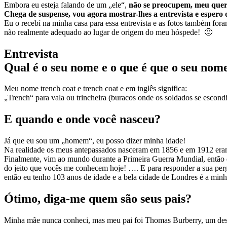
Embora eu esteja falando de um „ele“,
não se preocupem, meu quer
Chega de suspense, vou agora mostrar-lhes a entrevista e espero q
Eu o recebí na minha casa para essa entrevista e as fotos também fora
não realmente adequado ao lugar de origem do meu hóspede! 🙂
Entrevista
Qual é o seu nome e o que é que o seu nome
Meu nome trench coat e trench coat e em inglês significa:
„Trench“ para vala ou trincheira (buracos onde os soldados se escondi
E quando e onde você nasceu?
Já que eu sou um „homem“, eu posso dizer minha idade!
Na realidade os meus antepassados nasceram em 1856 e em 1912 eram 
Finalmente, vim ao mundo durante a Primeira Guerra Mundial, então
do jeito que vocês me conhecem hoje! …. E para responder a sua per
então eu tenho 103 anos de idade e a bela cidade de Londres é a minha
Ótimo, diga-me quem são seus pais?
Minha mãe nunca conheci, mas meu pai foi Thomas Burberry, um desi