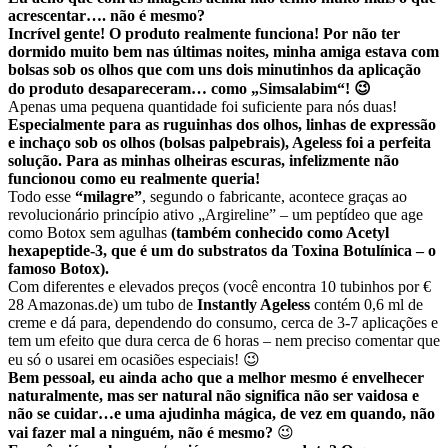
acrescentar…. não é mesmo?
Incrível gente! O produto realmente funciona! Por não ter
dormido muito bem nas últimas noites, minha amiga estava com
bolsas sob os olhos que com uns dois minutinhos da aplicação
do produto desapareceram… como „Simsalabim“! 😉
Apenas uma pequena quantidade foi suficiente para nós duas!
Especialmente para as ruguinhas dos olhos, linhas de expressão
e inchaço sob os olhos (bolsas palpebrais), Ageless foi a perfeita
solução. Para as minhas olheiras escuras, infelizmente não
funcionou como eu realmente queria!
Todo esse
“milagre”
, segundo o fabricante, acontece graças ao
revolucionário princípio ativo „Argireline” – um peptídeo que age
como Botox sem agulhas
(também conhecido como Acetyl
hexapeptide-3, que é um do substratos da Toxina Botulínica – o
famoso Botox).
Com diferentes e elevados preços (você encontra 10 tubinhos por €
28 Amazonas.de) um tubo de
Instantly Ageless
contém 0,6 ml de
creme e dá para, dependendo do consumo, cerca de 3-7 aplicações e
tem um efeito que dura cerca de 6 horas – nem preciso comentar que
eu só o usarei em ocasiões especiais! 😉
Bem pessoal, eu ainda acho que a melhor mesmo é envelhecer
naturalmente, mas ser natural não significa não ser vaidosa e
não se cuidar…e uma ajudinha mágica, de vez em quando, não
vai fazer mal a ninguém, não é mesmo?
😉