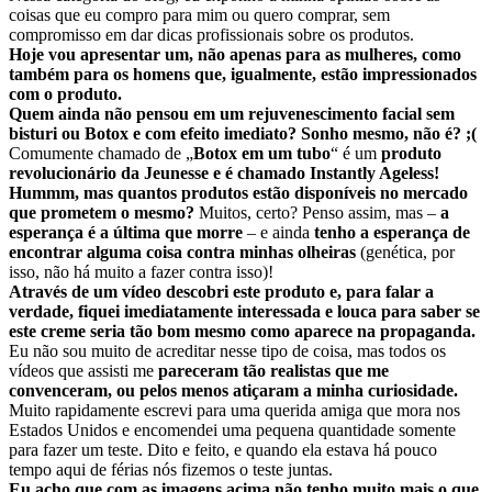
coisas que eu compro para mim ou quero comprar, sem
compromisso em dar dicas profissionais sobre os produtos.
Hoje vou apresentar um, não apenas para as mulheres, como
também para os homens que, igualmente, estão impressionados
com o produto.
Quem ainda não pensou em um rejuvenescimento facial sem
bisturi ou Botox e com efeito imediato?
Sonho mesmo, não é? ;(
Comumente chamado de „
Botox em um tubo
“ é um
produto
revolucionário da Jeunesse e é chamado Instantly Ageless!
Hummm, mas quantos produtos estão disponíveis no mercado
que prometem o mesmo?
Muitos, certo? Penso assim, mas –
a
esperança é a última que morre
– e ainda
tenho a esperança de
encontrar alguma coisa contra
minhas olheiras
(genética, por
isso, não há muito a fazer contra isso)!
Através de um vídeo descobri este produto e, para falar a
verdade, fiquei imediatamente interessada e louca para saber se
este creme seria tão bom mesmo como aparece na propaganda.
Eu não sou muito de acreditar nesse tipo de coisa, mas todos os
vídeos que assisti me
pareceram tão realistas que me
convenceram, ou pelos menos atiçaram a minha curiosidade.
Muito rapidamente escrevi para uma querida amiga que mora nos
Estados Unidos e encomendei uma pequena quantidade somente
para fazer um teste. Dito e feito, e quando ela estava há pouco
tempo aqui de férias nós fizemos o teste juntas.
Eu acho que com as imagens acima não tenho muito mais o que