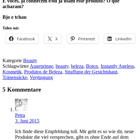
E vocês, já conhecem e/ou já usam esse produto? O que
acharam?
Bjo e tchau
Teilen mit:
Facebook
X
Pinterest
LinkedIn
Kategorie
Beauty
Schlagwörter
Augenringe
,
beauty
,
beleza
,
Botox
,
Instantly Ageless
,
Kosmetik
,
Produtos de Beleza
,
Straffung der Gesichtshaut
,
Tränensäcke
,
Verjüngung
5 Kommentare
Petra
3. Juni 2015
Ich finde diese Empfehlung toll. Mir geht es so wie dir, neue
Produkte die viel versprechen, gibt es ohne Ende auf dem