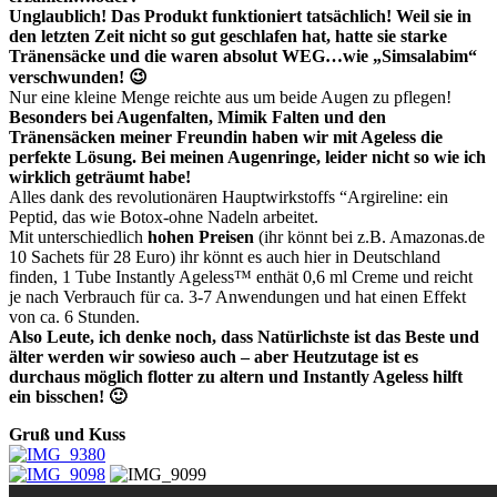
Unglaublich! Das Produkt funktioniert tatsächlich! Weil sie in
den letzten Zeit nicht so gut geschlafen hat, hatte sie starke
Tränensäcke und die waren absolut WEG…wie „Simsalabim“
verschwunden! 😉
Nur eine kleine Menge reichte aus um beide Augen zu pflegen!
Besonders bei Augenfalten, Mimik Falten und den
Tränensäcken meiner Freundin haben wir mit Ageless die
perfekte Lösung. Bei meinen Augenringe, leider nicht so wie ich
wirklich geträumt habe!
Alles dank des revolutionären Hauptwirkstoffs “Argireline: ein
Peptid, das wie Botox-ohne Nadeln arbeitet.
Mit unterschiedlich
hohen Preisen
(ihr könnt bei z.B. Amazonas.de
10 Sachets für 28 Euro) ihr könnt es auch hier in Deutschland
finden, 1 Tube Instantly Ageless™ enthät 0,6 ml Creme und reicht
je nach Verbrauch für ca. 3-7 Anwendungen und hat einen Effekt
von ca. 6 Stunden.
Also Leute, ich denke noch, dass Natürlichste ist das Beste und
älter werden wir sowieso auch – aber
Heutzutage ist es
durchaus möglich flotter zu altern und Instantly Ageless hilft
ein bisschen! 🙂
Gruß und Kuss