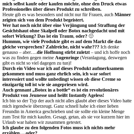
mich selbst kaufe oder kaufen möchte, ohne den Druck etwas
Professionelles über dieses Produkt zu schreiben.
Heute gib es was besonders und nicht nur für Frauen, auch
Männer
zeigten sich von dem Produkt begeistert.
Wer hat noch nicht über eine Verjüngung und Straffung der
Gesichtshaut ohne Skalpell oder Botox nachgedacht und mit
sofort Wirkung?
Das ist ein Traum
,
oder?
🙁
Hummm, wie viele Produkte gibt es auf dem Markt die das
gleiche versprechen? Zahlreiche, n
icht wahr?
??
Ich denke
genauso
– aber….
die Hoffnung stirbt zuletzt
– und ich hoffe noch
was zu finden gegen meine
Augenringe
(Veranlagung, deswegen
gibt es nicht so viel dagegen zu tun)!
Durch ein Video war ich auf dieses Produkt aufmerksamem
gekommen und muss ganz ehrlich sein, ich war sofort
interessiert und wollte unbedingt wissen ob diese Creme so
einzigartig toll ist wie sie angepriesen wird.
Auch gennant „Botox in a bottle“ es ist ein revolutionäres
Produkt von Jeunesse und heißt Instantly Ageless!
Ich bin so der Typ der auch nicht alles glaubt aber dieses Video hatte
mich irgendwie überzeugt. Ganz schnell habe ich einer lieben
Freundin in America geschrieben und sie sollte ein kleine Menge
zum Test für mich kaufen. Gesagt, getan, als sie vor kurzem hier im
Urlaub war haben wir zusammen getestet.
Ich glaube zu den folgenden Fotos muss ich nichts mehr
erzählen….oder?