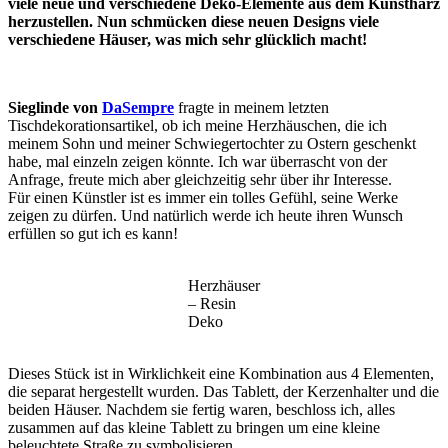
viele neue und verschiedene Deko-Elemente aus dem Kunstharz
herzustellen. Nun schmücken diese neuen Designs viele
verschiedene Häuser, was mich sehr glücklich macht!
Sieglinde von
DaSempre
fragte in meinem letzten
Tischdekorationsartikel, ob ich meine Herzhäuschen, die ich
meinem Sohn und meiner Schwiegertochter zu Ostern geschenkt
habe, mal einzeln zeigen könnte. Ich war überrascht von der
Anfrage, freute mich aber gleichzeitig sehr über ihr Interesse.
Für einen Künstler ist es immer ein tolles Gefühl, seine Werke
zeigen zu dürfen. Und natürlich werde ich heute ihren Wunsch
erfüllen so gut ich es kann!
Herzhäuser
– Resin
Deko
Dieses Stück ist in Wirklichkeit eine Kombination aus 4 Elementen,
die separat hergestellt wurden. Das Tablett, der Kerzenhalter und die
beiden Häuser. Nachdem sie fertig waren, beschloss ich, alles
zusammen auf das kleine Tablett zu bringen um eine kleine
beleuchtete Straße zu symbolisieren.