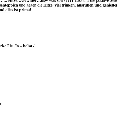
er…..
Hitze…Gewitter…usw was soll’s????
Lass uns die positive Seit
senteppich
und gegen die
Hitze
,
viel trinken, ausruhen und genieße
d alles ist prima!
rke Liu Jo – bolsa /
u