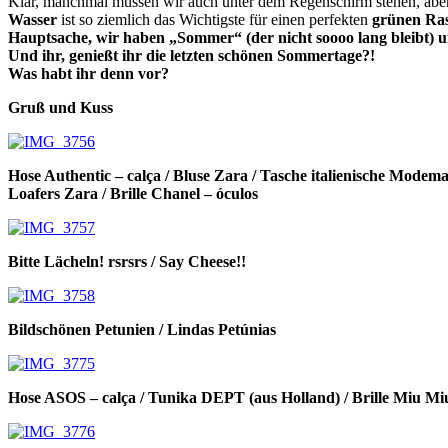
Klar, manchmal müssen wir auch unter dem Regenschirm stehen, ab
Wasser
ist so ziemlich das Wichtigste für einen perfekten
grünen Ra
Hauptsache, wir haben „Sommer“ (der nicht soooo lang bleibt) un
Und ihr, genießt ihr die letzten schönen Sommertage?!
Was habt ihr denn vor?
Gruß und Kuss
Hose Authentic – calça / Bluse Zara / Tasche italienische Modema
Loafers Zara / Brille Chanel – óculos
Bitte Lächeln! rsrsrs / Say Cheese!!
Bildschönen Petunien / Lindas Petúnias
Hose ASOS – calça / Tunika DEPT (aus Holland) / Brille Miu Mi