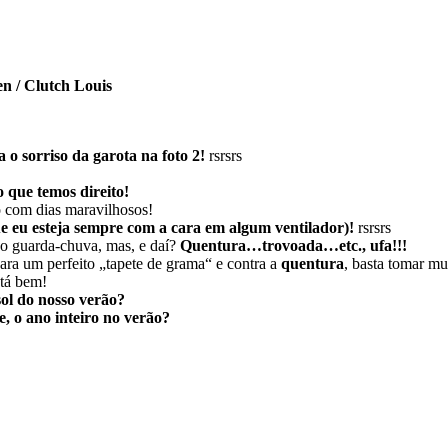
en / Clutch Louis
 o sorriso da garota na foto 2!
rsrsrs
que temos direito!
o com dias maravilhosos!
 eu esteja sempre com a cara em algum ventilador)!
rsrsrs
do guarda-chuva, mas, e daí?
Quentura…trovoada…etc., ufa!!!
para um perfeito „tapete de grama“ e contra a
quentura
, basta tomar mu
stá bem!
sol do nosso verão?
, o ano inteiro no verão?