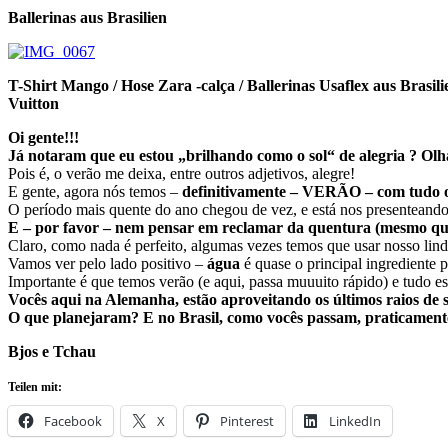
Ballerinas aus Brasilien
T-Shirt Mango / Hose Zara -calça / Ballerinas Usaflex aus Brasili
Vuitton
Oi gente!!!
Já notaram que eu estou „brilhando como o sol“ de alegria ? Olha
Pois é, o verão me deixa, entre outros adjetivos, alegre!
E gente, agora nós temos –
definitivamente – VERÃO – com tudo o 
O período mais quente do ano chegou de vez, e está nos presenteand
E – por favor – nem pensar em reclamar da quentura (mesmo que
Claro, como nada é perfeito, algumas vezes temos que usar nosso lin
Vamos ver pelo lado positivo –
água
é quase o principal ingrediente 
Importante é que temos verão (e aqui, passa muuuito rápido) e tudo e
Vocês aqui na Alemanha, estão aproveitando os últimos raios de 
O que planejaram? E no Brasil, como vocês passam, praticamente
Bjos e Tchau
Teilen mit:
Facebook
X
Pinterest
LinkedIn