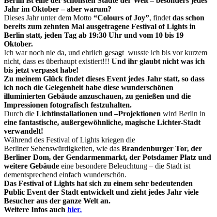
Berlin ist eine der schönsten Städte der Welt – besonders jedes
Jahr im Oktober – aber warum?
Dieses Jahr unter dem Motto
“Colours of Joy”
, findet
das schon
bereits zum zehnten Mal ausgetragene Festival of Lights in
Berlin statt, jeden Tag ab 19:30 Uhr und vom 10 bis 19
Oktober.
Ich war noch nie da, und ehrlich gesagt wusste ich bis vor kurzem
nicht, dass es überhaupt existiert!!!
Und ihr glaubt nicht was ich
bis jetzt verpasst habe!
Zu meinem Glück findet dieses Event jedes Jahr statt, so dass
ich noch die Gelegenheit habe diese wunderschönen
illuminierten Gebäude anzuschauen, zu genießen und die
Impressionen fotografisch festzuhalten.
Durch die
Lichtinstallationen und –Projektionen
wird Berlin in
eine fantastische, außergewöhnliche, magische Lichter-Stadt
verwandelt!
Während des Festival of Lights kriegen die
Berliner Sehenswürdigkeiten, wie das
Brandenburger Tor, der
Berliner Dom, der Gendarmenmarkt, der Potsdamer Platz und
weitere Gebäude
eine besondere Beleuchtung – die Stadt ist
dementsprechend einfach wunderschön.
Das Festival of Lights hat sich zu einem sehr bedeutenden
Public Event der Stadt entwickelt und zieht jedes Jahr viele
Besucher aus der ganze Welt an.
Weitere Infos auch
hier.