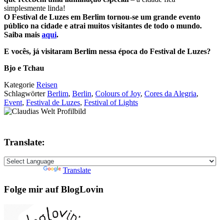
simplesmente linda!
O Festival de Luzes em Berlim tornou-se um grande evento
público na cidade e atrai muitos visitantes de todo o mundo.
Saiba mais
aqui
.
E vocês, já visitaram Berlim nessa época do Festival de Luzes?
Bjo e Tchau
Kategorie
Reisen
Schlagwörter
Berlim
,
Berlin
,
Colours of Joy
,
Cores da Alegria
,
Event
,
Festival de Luzes
,
Festival of Lights
Translate:
Powered by
Translate
Folge mir auf BlogLovin