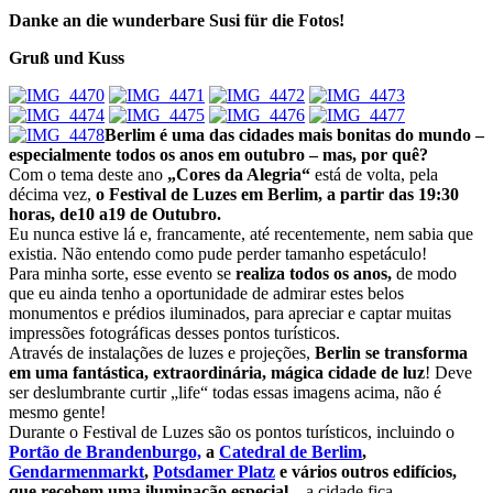
Danke an die wunderbare Susi für die Fotos!
Gruß und Kuss
Berlim é uma das cidades mais bonitas do mundo –
especialmente todos os anos em outubro – mas, por quê?
Com o tema deste ano
„Cores da Alegria“
está de volta, pela
décima vez,
o Festival de Luzes em Berlim, a partir das 19:30
horas, de10 a19 de Outubro.
Eu nunca estive lá e, francamente, até recentemente, nem sabia que
existia. Não entendo como pude perder tamanho espetáculo!
Para minha sorte, esse evento se
realiza todos os anos,
de modo
que eu ainda tenho a oportunidade de admirar estes belos
monumentos e prédios iluminados, para apreciar e captar muitas
impressões fotográficas desses pontos turísticos.
Através de instalações de luzes e projeções,
Berlin se transforma
em uma fantástica, extraordinária, mágica cidade de luz
! Deve
ser deslumbrante curtir „life“ todas essas imagens acima, não é
mesmo gente!
Durante o Festival de Luzes são os pontos turísticos, incluindo o
Portão de Brandenburgo,
a
Catedral de Berlim
,
Gendarmenmarkt
,
Potsdamer Platz
e vários outros edifícios,
que
recebem uma iluminação especial
– a cidade fica