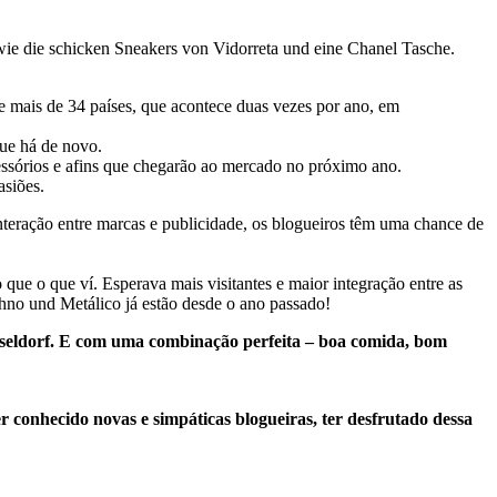
ie die schicken Sneakers von Vidorreta und eine Chanel Tasche.
e mais de 34 países, que acontece duas vezes por ano, em
que há de novo.
essórios e afins que chegarão ao mercado no próximo ano.
asiões.
teração entre marcas e publicidade, os blogueiros têm uma chance de
que o que ví. Esperava mais visitantes e maior integração entre as
hno und Metálico já estão desde o ano passado!
üsseldorf. E com uma combinação perfeita – boa comida, bom
 conhecido novas e simpáticas blogueiras, ter desfrutado dessa