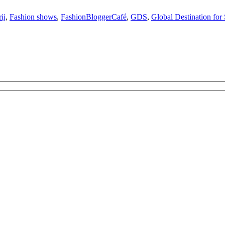
ij
,
Fashion shows
,
FashionBloggerCafé
,
GDS
,
Global Destination for