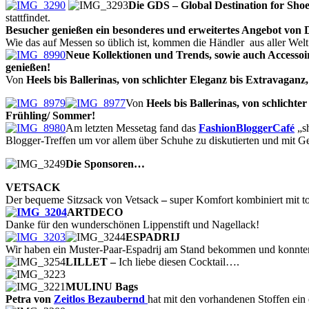
Die GDS – Global Destination for Shoe
stattfindet.
Besucher genießen ein besonderes und erweitertes Angebot vo
Wie das auf Messen so üblich ist, kommen die Händler aus aller Welt
Neue Kollektionen und Trends, sowie auch Accessoi
genießen!
Von
Heels bis Ballerinas, von schlichter Eleganz bis Extravagan
Von
Heels bis Ballerinas, von schlicht
Frühling/ Sommer!
Am letzten Messetag fand das
FashionBloggerCafé
„sh
Blogger-Treffen um vor allem über Schuhe zu diskutierten und mit 
Die Sponsoren…
VETSACK
Der bequeme Sitzsack von Vetsack
–
super Komfort
kombiniert mit t
ARTDECO
Danke für den wunderschönen Lippenstift und Nagellack!
ESPADRIJ
Wir haben ein Muster-Paar-Espadrij am Stand bekommen und konnten 
LILLET –
Ich liebe diesen Cocktail….
MULINU Bags
Petra von
Zeitlos Bezaubernd
hat mit den vorhandenen Stoffen ein