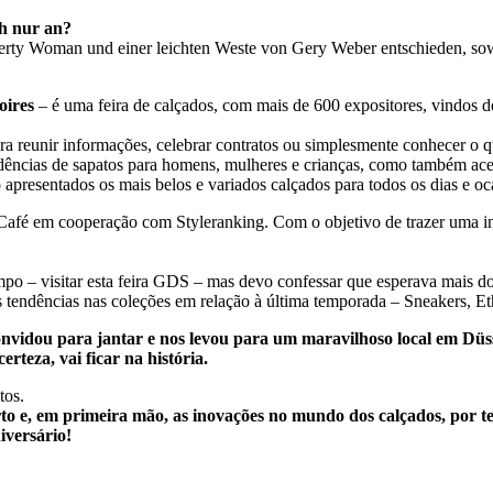
ch nur an?
erty Woman und einer leichten Weste von Gery Weber entschieden, sow
oires
– é uma feira de calçados, com mais de 600 expositores, vindos d
ra reunir informações, celebrar contratos ou simplesmente conhecer o 
ndências de sapatos para homens, mulheres e crianças, como também ac
o apresentados os mais belos e variados calçados para todos os dias e oc
Café em cooperação com Styleranking. Com o objetivo de trazer uma in
po – visitar esta feira GDS – mas devo confessar que esperava mais do 
s tendências nas coleções em relação à última temporada – Sneakers, Et
convidou para jantar e nos levou para um maravilhoso local em D
teza, vai ficar na história.
tos.
to e, em primeira mão, as inovações no mundo dos calçados, por ter
iversário!