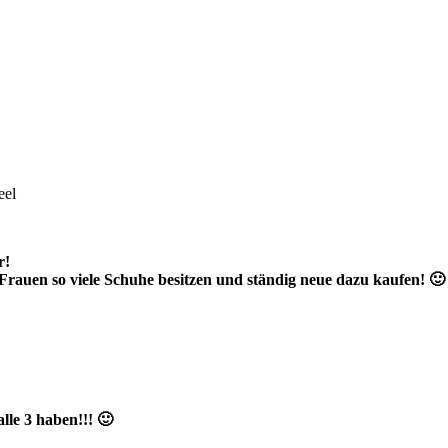
eel
r!
Frauen so viele Schuhe besitzen und ständig neue dazu kaufen! 🙂
lle 3 haben!!! 🙂