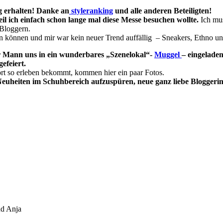
g erhalten! Danke an
styleranking
und alle anderen Beteiligten!
 ich einfach schon lange mal diese Messe besuchen wollte.
Ich mus
Bloggern.
n können und mir war kein neuer Trend auffällig – Sneakers, Ethno und
r Mann uns in ein wunderbares „Szenelokal“-
Muggel
– eingelade
efeiert.
rt so erleben bekommt, kommen hier ein paar Fotos.
 Neuheiten im Schuhbereich aufzuspüren,
neue ganz liebe Blogger
nd Anja