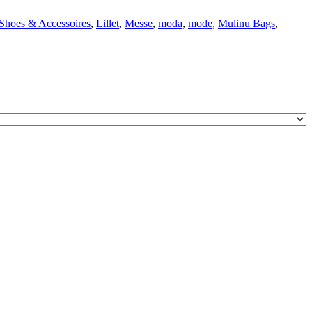
 Shoes & Accessoires
,
Lillet
,
Messe
,
moda
,
mode
,
Mulinu Bags
,