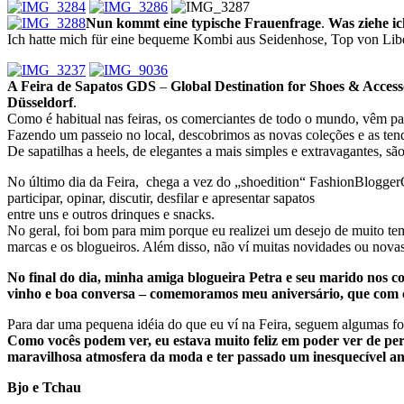
Nun kommt eine typische Frauenfrage
.
Was ziehe i
Ich hatte mich für eine bequeme Kombi aus
Seidenhose
, Top von Lib
A Feira de Sapatos GDS
–
Global Destination for Shoes & Access
Düsseldorf
.
Como é habitual nas feiras, os comerciantes de todo o mundo, vêm pa
Fazendo um passeio no local, descobrimos as novas coleções e as te
De sapatilhas a heels, de elegantes a mais simples e extravagantes, sã
No último dia da Feira, chega a vez do „shoedition“ FashionBlogger
participar, opinar, discutir, desfilar e apresentar sapatos
entre uns e outros drinques e snacks.
No geral, foi bom para mim porque eu realizei um desejo de muito tem
marcas e os blogueiros. Além disso, não ví muitas novidades ou nova
No final do dia, minha amiga blogueira Petra e seu marido nos 
vinho e boa conversa – comemoramos meu aniversário, que com cer
Para dar uma pequena idéia do que eu ví na Feira, seguem algumas fo
Como vocês podem ver, eu estava muito feliz em poder ver de per
maravilhosa atmosfera da moda e ter passado um inesquecível an
Bjo e Tchau