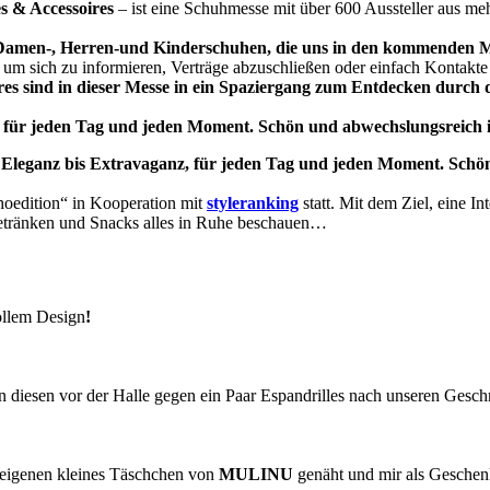
s & Accessoires
– ist eine Schuhmesse mit über 600 Aussteller aus me
n Damen-, Herren-und Kinderschuhen, die uns in den kommenden
 um sich zu informieren, Verträge abzuschließen oder einfach Kontakte
res sind in dieser Messe in ein Spaziergang zum Entdecken durc
z, für jeden Tag und jeden Moment.
Schön und abwechslungsreich 
er Eleganz bis Extravaganz, für jeden Tag und jeden Moment.
Schön
oedition“ in Kooperation mit
styleranking
statt. Mit dem Ziel, eine I
Getränken und Snacks alles in Ruhe beschauen…
ollem Design
!
diesen vor der Halle gegen ein Paar Espandrilles nach unseren Gesc
 eigenen kleines Täschchen von
MULINU
genäht und mir als Gesche