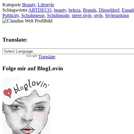
Kategorie
Beauty
,
Lifestyle
Schlagwörter
ARTDECO
,
beauty
,
beleza
,
Brands
,
Düsseldorf
,
Espadr
Publicity
,
Schuhmesse
,
Schuhmode
,
street style
,
style
,
Styleranking
Translate:
Powered by
Translate
Folge mir auf BlogLovin