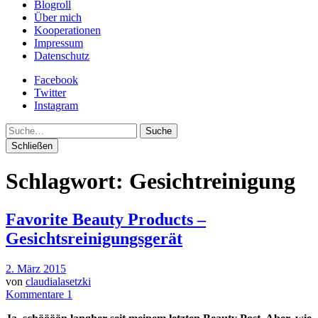
Blogroll
Über mich
Kooperationen
Impressum
Datenschutz
Facebook
Twitter
Instagram
Suche
Schließen
Schlagwort:
Gesichtreinigung
Favorite Beauty Products –
Gesichtsreinigungsgerät
2. März 2015
von
claudialasetzki
Kommentare 1