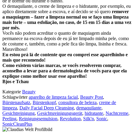
de ir dormir ou durante o banho.
O demaquilante, o creme de limpeza e o hidratante, por exemplo, eu
aplico diretamente sobre a escova, e aí decido se só quero
remover
a maquiagem – fazer a limpeza normal ou se faço uma limpeza
mais forte – uma esfoliação, no caso, de 15 em 15 dias a uma vez
por mês.
Vocês não podem acreditar o quanto de maquiagem ainda
permanece na escova depois de eu já ter limpado minha pele, como
de costume e, também, como a pele fica tão limpa, lisinha e fresca.
Maravilhoso!
Eu estou prá lá de contente que eu comprei esse aparelhinho e
mais que recomendo!
Como existem várias marcas, se vocês resolverem comprar,
aconselho a levar para a dermatologista de vocês para que ela
explique como melhor usar esse aparelho!
Bjos e Tchau
Kategorie
Beauty
Schlagwörter
aparelho de limpeza facial
,
Beauty Post
,
Bürstenaufsatz
,
Bürstenkopf
,
consultora de beleza
,
creme de
limpeza
,
Daily Facial Deep Cleansing
,
demaquilante
,
Gesichtreinigung
,
Gesichtsreinigungsgerät
,
hidratante
,
Nachtcreme
,
Peeling
,
Reinigungsemulsion
,
Revolution
,
Silk'n
,
Sonic
,
SonicCleanPlus