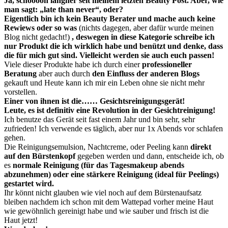
Ja, schöööön langher seit meinem letzten Beauty Post. Aber, wie
man sagt: „late than never“, oder?
Eigentlich bin ich kein Beauty Berater und mache auch keine
Rewiews oder so was
(nichts dagegen, aber dafür wurde meinen
Blog nicht gedacht!)
, deswegen in diese Kategorie schreibe ich
nur Produkt die ich wirklich habe und benützt und denke, dass
die für mich gut sind. Vielleicht werden sie auch euch passen!
Viele dieser Produkte habe ich durch einer
professioneller
Beratung
aber auch durch
den Einfluss der anderen Blogs
gekauft und Heute kann ich mir ein Leben ohne sie nicht mehr
vorstellen.
Einer von ihnen ist die…… Gesichtsreinigungsgerät!
Leute, es ist definitiv eine Revolution in der Gesichtreinigung!
Ich benutze das Gerät seit fast einem Jahr und bin sehr, sehr
zufrieden! Ich verwende es täglich, aber nur 1x Abends vor schlafen
gehen.
Die Reinigungsemulsion, Nachtcreme, oder Peeling kann
direkt
auf den Bürstenkopf
gegeben werden und dann, entscheide ich, ob
es
normale Reinigung (für das Tagesmakeup abends
abzunehmen) oder eine stärkere Reinigung (ideal für Peelings)
gestartet wird.
Ihr könnt nicht glauben wie viel noch auf dem Bürstenaufsatz
bleiben nachdem ich schon mit dem Wattepad vorher meine Haut
wie gewöhnlich gereinigt habe und wie sauber und frisch ist die
Haut jetzt!