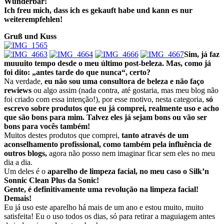
Wunderbar!
Ich freu mich, dass ich es gekauft habe und kann es nur
weiterempfehlen!
Gruß und Kuss
Sim, já faz
muuuito tempo desde o meu último post-beleza. Mas, como já
foi dito: „antes tarde do que nunca“, certo?
Na verdade,
eu não sou uma consultora de beleza e não faço
rewiews
ou algo assim (nada contra, até gostaria, mas meu blog não
foi criado com essa intenção!), por esse motivo, nesta categoria,
só
escrevo sobre produtos que eu já comprei, realmente uso e acho
que são bons para mim. Talvez eles já sejam bons ou vão ser
bons para vocês também!
Muitos destes produtos que comprei,
tanto através de um
aconselhamento profissional, como também pela influência de
outros blogs,
agora não posso nem imaginar ficar sem eles no meu
dia a dia.
Um deles é o
aparelho de limpeza facial, no meu caso o Silk’n
Sonnic Clean Plus da Sonic!
Gente, é definitivamente uma revolução na limpeza facial!
Demais!
Eu já uso este aparelho há mais de um ano e estou muito, muito
satisfeita! Eu o uso todos os dias, só para retirar a maguiagem antes