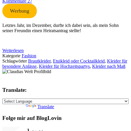
Kommentare 27
Werbung
Letztes Jahr, im Dezember, durfte ich dabei sein, als mein Sohn
seiner Freundin einen Heiratsantrag stellte!
Weiterlesen
Kategorie
Fashion
Schlagwörter
Brautkleider
,
Etuikleid oder Cocktailkleid
,
Kleider für
besondere Anlässe
,
Kleider für Hochzeitspartys
,
Kleider nach Maß
Translate:
Powered by
Translate
Folge mir auf BlogLovin