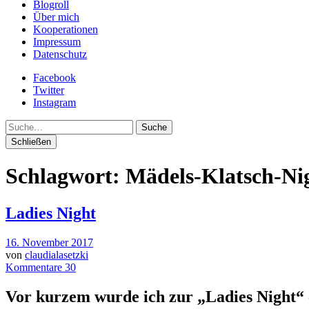
Blogroll
Über mich
Kooperationen
Impressum
Datenschutz
Facebook
Twitter
Instagram
Suche
Schließen
Schlagwort:
Mädels-Klatsch-Ni
Ladies Night
16. November 2017
von
claudialasetzki
Kommentare 30
Vor kurzem wurde ich zur „
Ladies Night
“