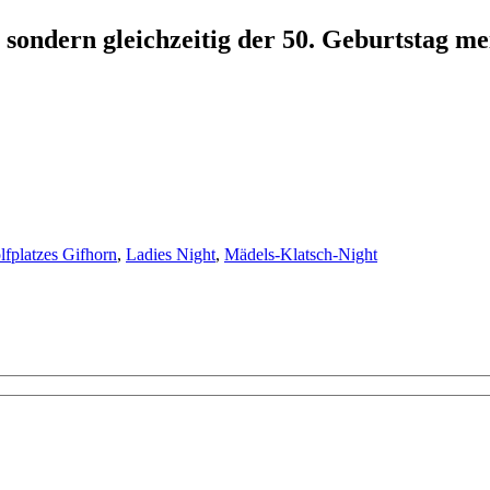
 sondern gleichzeitig der 50. Geburtstag m
lfplatzes Gifhorn
,
Ladies Night
,
Mädels-Klatsch-Night