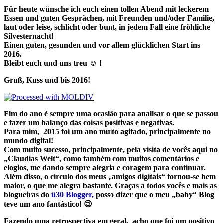
Für heute wünsche ich euch einen tollen Abend mit leckerem
Essen und guten Gesprächen, mit Freunden und/oder Familie,
laut oder leise, schlicht oder bunt, in jedem Fall eine fröhliche
Silvesternacht!
Einen guten, gesunden und vor allem glücklichen Start ins
2016.
Bleibt euch und uns treu ☺ !
Gruß, Kuss und bis 2016!
Fim do ano é sempre uma ocasião para analisar o que se passou
e fazer um balanço das coisas positivas e negativas.
Para mim, 2015 foi um ano muito agitado, principalmente no
mundo digital!
Com muito sucesso, principalmente, pela visita de vocês aqui no
„Claudias Welt“, como também com muitos comentários e
elogios, me dando sempre alegria e coragem para continuar.
Além disso, o círculo dos meus „amigos digitais“ tornou-se bem
maior, o que me alegra bastante. Graças a todos vocês e mais as
blogueiras do
ü30 Blogger,
posso dizer que o meu „baby“ Blog
teve um ano fantástico! 😉
Fazendo uma retrospectiva em geral, acho que foi um positivo