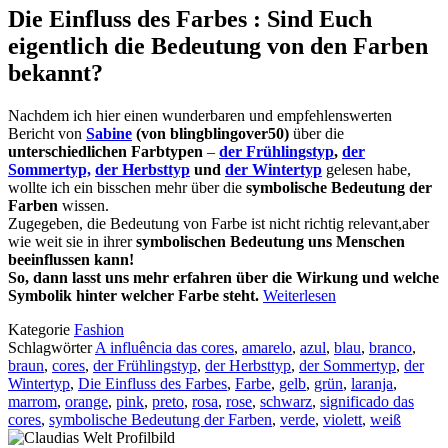
Die Einfluss des Farbes : Sind Euch
eigentlich die Bedeutung von den Farben
bekannt?
Nachdem ich hier einen wunderbaren und empfehlenswerten
Bericht von
Sabine
(von blingblingover50)
über die
unterschiedlichen Farbtypen
–
der Frühlingstyp
,
der
Sommertyp,
der Herbsttyp
und
der Wintertyp
gelesen habe,
wollte ich ein bisschen mehr über die
symbolische Bedeutung der
Farben
wissen.
Zugegeben, die Bedeutung von Farbe ist nicht richtig relevant,aber
wie weit sie in ihrer
symbolischen Bedeutung uns Menschen
beeinflussen kann!
So, dann lasst uns mehr erfahren über die Wirkung und welche
Symbolik hinter welcher Farbe steht.
Weiterlesen
Kategorie
Fashion
Schlagwörter
A influência das cores
,
amarelo
,
azul
,
blau
,
branco
,
braun
,
cores
,
der Frühlingstyp
,
der Herbsttyp
,
der Sommertyp
,
der
Wintertyp
,
Die Einfluss des Farbes
,
Farbe
,
gelb
,
grün
,
laranja
,
marrom
,
orange
,
pink
,
preto
,
rosa
,
rose
,
schwarz
,
significado das
cores
,
symbolische Bedeutung der Farben
,
verde
,
violett
,
weiß