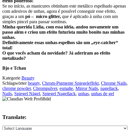
efeito poderoso!
Se no início, as manicures obtinham este metálico espelhado apenas
com adesivos de unhas, agora é possível conseguir esse efeito,
graças a um
pó –
micro glitter,
que é aplicado à unha com um
simples pincel para passar sombras.
Minha querida Lidia, com essa idéia, andou novamente um
passo além e criou um efeito futurista muito bonito nas minhas
unhas.
Definitivamente essas unhas-espelhos são um „eye-catcher“
total!
O que vocês acham da novidade? Já aderiram ao efeito
metalizado?
Bjo e Tchau
Kategorie
Beauty
Schlagwörter
beauty
,
Chrom-Pigmente Spiegeleffekt
,
Chrome Nails
,
chrome powder
,
Chrompulver
,
esmalte
,
Mirror Nails
,
nagellack
,
Nails
,
Spiegel Nägel
,
Spiegel Nagellack
,
unhas
,
unhas de gel
Translate: