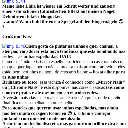
Meine liebe Lidia ist wieder ein Schritt weiter und zaubert
einen sehr schönen futuristischen Effekt auf meinen Nägel.
Definitiv ein totaler Hingucker!
….und? Wann habt ihr euren Spiegel auf den Fingernägeln 🙂
?
Gruß und Kuss
Quem gosta de pintar as unhas e quer chamar a
atenção, vai adorar esta nova tendência
que está bombando nas
redes – as unhas espelhadas! UAU!
Como se já não existissem espelhos suficientes em casa, na bolsa ou
em qualquer lugar, agora não se precisa mais procurar ao redor, eles
estão bem pertinhos na hora de retocar o batom –
basta olhar para
as suas unhas.
Brilhante ou fosco
, essa técnica é conhecida como
„Mirror Nails“
ou „Chrome Nails“
e está disponível nas cores clássicas
tais como
o ouro e prata, e até mesmo em cores iridescentes.
A versão mais clássica e mais usada é a versão prata, onde o efeito
final fica mais semelhante a um espelho.
Para aqueles que querem usar unhas espelhadas, mas ainda
não têm muita coragem (como eu 😉 ), o bom é começar
pintando com um efeito mate metalizado
.
A cor tem um brilho discreto, mas
garante um brilho extra e um