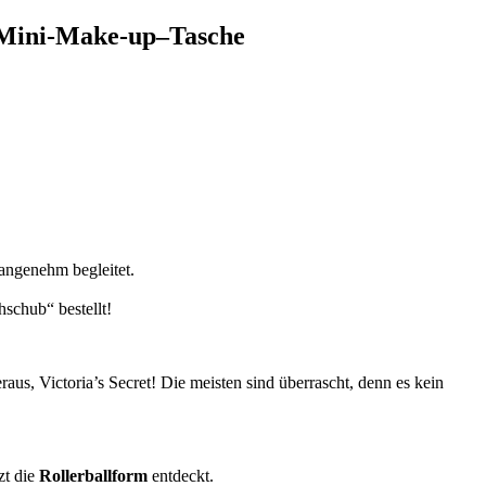
Mini-
Make-up
–
Tasche
e angenehm begleitet.
schub“ bestellt!
raus, Victoria’s Secret! Die meisten sind überrascht, denn es kein
zt die
Rollerballform
entdeckt.