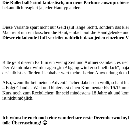
Die Rollerball’s sind fantastisch, um neue Parfums auszuprobier
bekanntlich reagiert ja jeder Hauttyp anders.
Diese Variante spart nicht nur Geld (auf lange Sicht), sondern das kle
Man reibt nur ein bisschen die Haut, einfach auf die Handgelenke un
Dieser einladende Duft verleitet natürlich dazu jeden einzelnen 
Bitte gebt diesem Parfum ein wenig Zeit und Aufmerksamkeit, es riech
Der Weintrinker würde sagen „im Abgang wird er schnell flach“, naja
deshalb ist es für den Liebhaber wert mehr als eine Anwendung dem
Also, wenn Ihr bei meinen Advent-Tücher dabei sein wollt, schaut hier
– Folgt Claudias Welt und hinterlasst einen Kommentar bis
19.12
unte
Kurz noch zum Rechtlichen: Ihr seid mindestens 18 Jahre alt und k
ist nicht möglich.
Ich wünsche euch noch eine wunderbare erste Dezemberwoche, ble
tolle Überraschung! 🙂