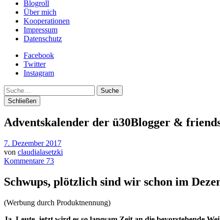
Blogroll
Über mich
Kooperationen
Impressum
Datenschutz
Facebook
Twitter
Instagram
Suche
Schließen
Adventskalender der ü30Blogger & friends
7. Dezember 2017
von
claudialasetzki
Kommentare 73
Schwups, plötzlich sind wir schon im Dez
(Werbung durch Produktnennung)
Ja, Leute, jetzt wird es so langsam Zeit an die bevorstehende We