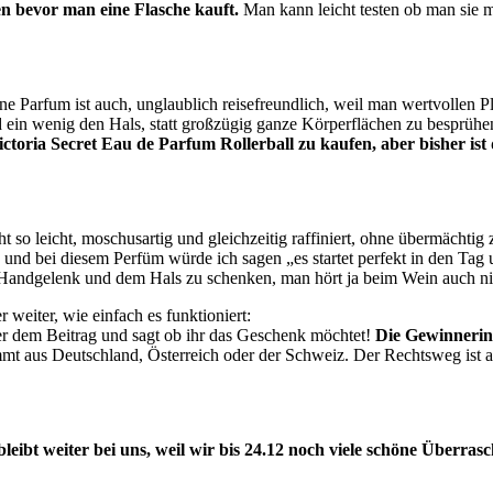
en bevor man eine Flasche kauft.
Man kann leicht testen ob man sie m
ine Parfum ist auch, unglaublich reisefreundlich, weil man wertvollen Pl
d ein wenig den Hals, statt großzügig ganze Körperflächen zu besprühe
Victoria Secret Eau de Parfum Rollerball zu kaufen, aber bisher is
t so leicht, moschusartig und gleichzeitig raffiniert, ohne übermächti
 und bei diesem Perfüm würde ich sagen „es startet perfekt in den Tag
 Handgelenk und dem Hals zu schenken, man hört ja beim Wein auch ni
 weiter, wie einfach es funktioniert:
r dem Beitrag und sagt ob ihr das Geschenk möchtet!
Die Gewinnerin 
ommt aus Deutschland, Österreich oder der Schweiz. Der Rechtsweg is
ibt weiter bei uns, weil wir bis 24.12 noch viele schöne Überras