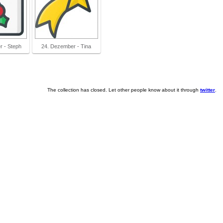
r - Steph
24. Dezember - Tina
The collection has closed. Let other people know about it through
twitter
.