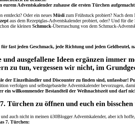
an eurem Adventskalender zuhause die ersten Türchen aufgemacht
n entdeckt? Oder ein neues
Müsli
zum Frühstuck probiert? Nach dem 
zept
aus dem Rezeptglas-Adventskalender probiert, oder? Und für die St
chon die kleinen
Schmuck
-Überraschung von dem Schmuck-Adventsk
r für fast jeden Geschmack, jede Richtung und jeden Geldbeutel, nat
und ausgefallene Ideen ergänzen immer meh
ern zu tun, vergessen wir nicht, im Grundg
egale der Einzelhändler und Discounter zu finden sind, unfassbar!
adition verfolgen und selbstgebastelte Adventskalender bevorzugen, dam
er ein willkommender Bestandteil der Weihnachtszeit und darf nich
 7. Türchen zu öffnen und euch ein bissche
nd auch nicht in meinen ü30Blogger Adventskalender, aber ich hoffe, 
 das 7. Türchen: