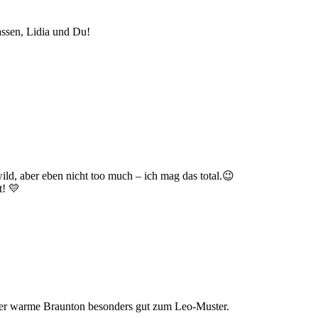
assen, Lidia und Du!
wild, aber eben nicht too much – ich mag das total.😉
t! 💛
lt der warme Braunton besonders gut zum Leo-Muster.