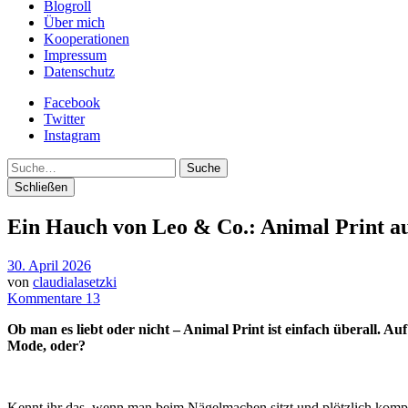
Blogroll
Über mich
Kooperationen
Impressum
Datenschutz
Facebook
Twitter
Instagram
Suche
Schließen
Ein Hauch von Leo & Co.: Animal Print a
30. April 2026
von
claudialasetzki
Kommentare 13
Ob man es liebt oder nicht – Animal Print ist einfach überall. 
Mode, oder?
Kennt ihr das, wenn man beim Nägelmachen sitzt und plötzlich komple