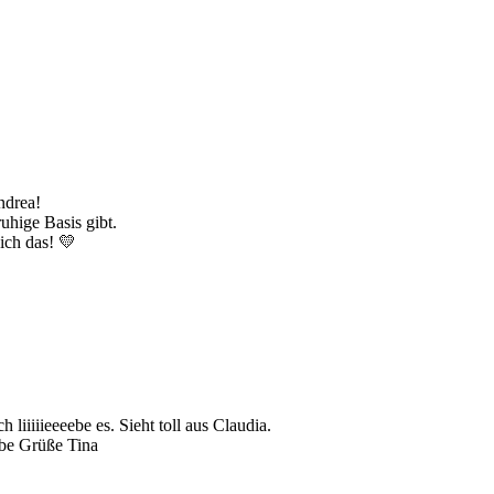
ndrea!
uhige Basis gibt.
 ich das! 💛
 liiiiieeeebe es. Sieht toll aus Claudia.
be Grüße Tina