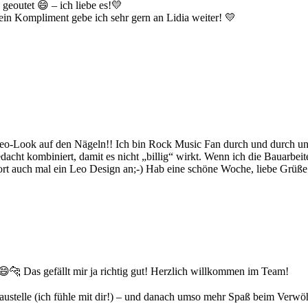
geoutet 😄 – ich liebe es!💛
 dein Kompliment gebe ich sehr gern an Lidia weiter! 💛
Leo-Look auf den Nägeln!! Ich bin Rock Music Fan durch und durch un
cht kombiniert, damit es nicht „billig“ wirkt. Wenn ich die Bauarbei
dort auch mal ein Leo Design an;-) Hab eine schöne Woche, liebe Grü
😄🐆 Das gefällt mir ja richtig gut! Herzlich willkommen im Team!
austelle (ich fühle mit dir!) – und danach umso mehr Spaß beim Verw