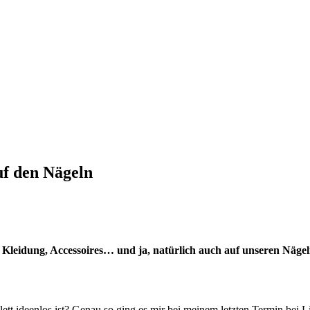
uf den Nägeln
Auf Kleidung, Accessoires… und ja, natürlich auch auf unseren Näge
tt ideenlos ist? Genau so ging es mir bei meinem letzten Termin bei Li