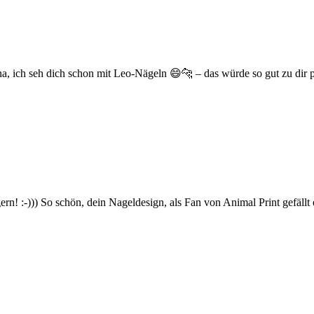
 Tina, ich seh dich schon mit Leo-Nägeln 😄🐆 – das würde so gut zu dir 
rn! :-))) So schön, dein Nageldesign, als Fan von Animal Print gefäll