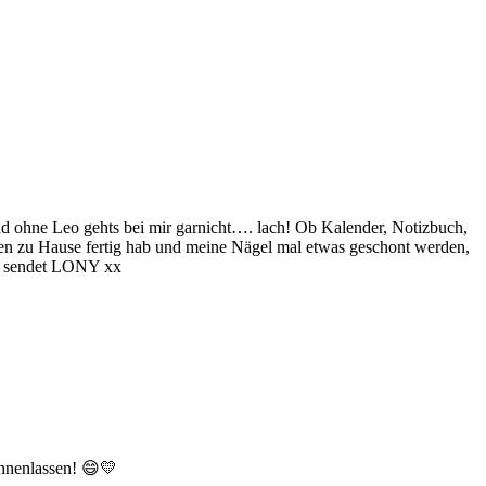
d ohne Leo gehts bei mir garnicht…. lach! Ob Kalender, Notizbuch,
ten zu Hause fertig hab und meine Nägel mal etwas geschont werden,
ße sendet LONY xx
öhnenlassen! 😄💛