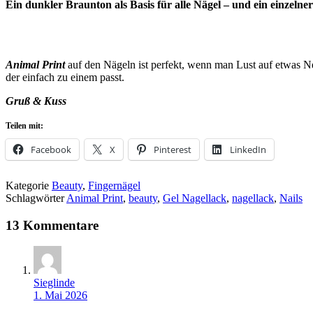
Ein dunkler Braunton als Basis für alle Nägel – und ein einzel
Animal Print
auf den Nägeln ist perfekt, wenn man Lust auf etwas Ne
der einfach zu einem passt.
Gruß & Kuss
Teilen mit:
Facebook
X
Pinterest
LinkedIn
Kategorie
Beauty
,
Fingernägel
Schlagwörter
Animal Print
,
beauty
,
Gel Nagellack
,
nagellack
,
Nails
13 Kommentare
Sieglinde
1. Mai 2026