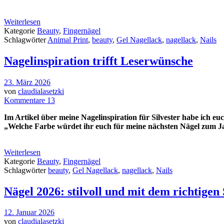
Weiterlesen
Kategorie
Beauty
,
Fingernägel
Schlagwörter
Animal Print
,
beauty
,
Gel Nagellack
,
nagellack
,
Nails
Nagelinspiration trifft Leserwünsche
23. März 2026
von
claudialasetzki
Kommentare 13
Im Artikel über meine Nagelinspiration für Silvester habe ich eu
„Welche Farbe würdet ihr euch für meine nächsten Nägel zum 
Weiterlesen
Kategorie
Beauty
,
Fingernägel
Schlagwörter
beauty
,
Gel Nagellack
,
nagellack
,
Nails
Nägel 2026: stilvoll und mit dem richtige
12. Januar 2026
von
claudialasetzki