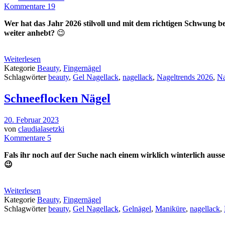
Kommentare 19
Wer hat das Jahr 2026 stilvoll und mit dem richtigen Schwung
weiter anhebt?
😉
Weiterlesen
Kategorie
Beauty
,
Fingernägel
Schlagwörter
beauty
,
Gel Nagellack
,
nagellack
,
Nageltrends 2026
,
Na
Schneeflocken Nägel
20. Februar 2023
von
claudialasetzki
Kommentare 5
Fals ihr noch auf der Suche nach einem wirklich winterlich auss
😉
Weiterlesen
Kategorie
Beauty
,
Fingernägel
Schlagwörter
beauty
,
Gel Nagellack
,
Gelnägel
,
Maniküre
,
nagellack
,