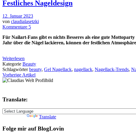
Festliches Nageldesign
12. Januar 2023
von
claudialasetzki
Kommentare 5
Für Nailart-Fans gibt es nichts Besseres als eine gute Mottopart
Jahr über die Nägel lackieren, können der festlichen Atmosphä
Weiterlesen
Kategorie
Beauty
Schlagwörter
beauty
,
Gel Nagellack
,
nagellack
,
Nagellack-Trends
,
Na
Vorherige Artikel
Translate:
Powered by
Translate
Folge mir auf BlogLovin