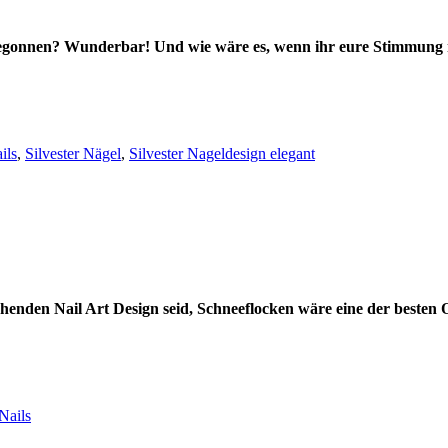
 begonnen? Wunderbar!
Und wie wäre es, wenn ihr eure Stimmung mi
ils
,
Silvester Nägel
,
Silvester Nageldesign elegant
ehenden Nail Art Design seid, Schneeflocken wäre eine der besten 
Nails