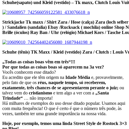
Schuhe(sapato) und Kleid (vestido) – Tk maxx, Clutch Louis Vui
Strickjacke Tk maxx / Shirt Zara / Hose (calça) Zara (loch selber
) / Sandalien (sandalia) Ebay /Rucksack ( mochila) online Sh
Brille (óculos) Ray Ban / Uhr (relógio) Michael Kors / Tasche Lo
Schuhe (tênis) TK Maxx / Kleid (vestido) Zara / Clutch : Louis V
„Todas as coisas boas vêm em três“!!!
Por que todas as coisas boas só aparecem na 3a vez?
Vocês conhecem esse ditado?
Eu acredito que ele têm origem na
Idade Média
e, provavelmente,
pelo fato de que os
réus, naquele tempo, só receberem,
exatamente, três chances de se apresentarem perante o juiz;
ou
talvez vem do
cristianismo
e tem algo a ver com a
„Santa
Trindade“
… não importa!
Há milhares de exemplos do uso desse ditado popular. Usamos aqui
com muita frequência! O que é certo é que o número três pode, às
vezes, também ter uma grande importância na nossa vida.
Hoje, por exemplo, temos uma linda Street Style de Rostock 3×3
no Blog!