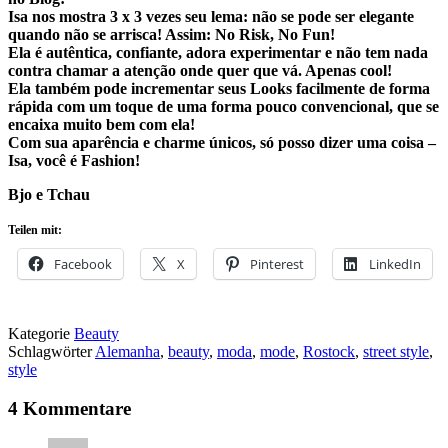
Isa nos mostra 3 x 3 vezes seu lema: não se pode ser elegante
quando não se arrisca! Assim: No Risk, No Fun!
Ela é autêntica, confiante, adora experimentar e não tem nada
contra chamar a atenção onde quer que vá. Apenas cool!
Ela também pode incrementar seus Looks facilmente de forma
rápida com um toque de uma forma pouco convencional, que se
encaixa muito bem com ela!
Com sua aparência e charme únicos, só posso dizer uma coisa –
Isa, você é Fashion!
Bjo e Tchau
Teilen mit:
Facebook
X
Pinterest
LinkedIn
Kategorie
Beauty
Schlagwörter
Alemanha
,
beauty
,
moda
,
mode
,
Rostock
,
street style
,
style
4 Kommentare