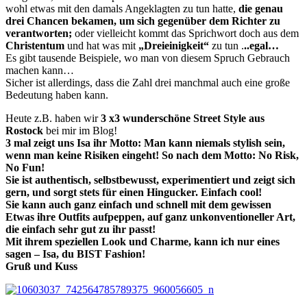
wohl etwas mit den damals Angeklagten zu tun hatte,
die genau
drei Chancen bekamen, um sich gegenüber dem Richter zu
verantworten;
oder vielleicht kommt das Sprichwort doch aus dem
Christentum
und hat was mit
„Dreieinigkeit“
zu tun .
..egal…
Es gibt tausende Beispiele, wo man von diesem Spruch Gebrauch
machen kann…
Sicher ist allerdings, dass die Zahl drei manchmal auch eine große
Bedeutung haben kann.
Heute z.B. haben wir
3 x3 wunderschöne Street Style aus
Rostock
bei mir im Blog!
3 mal zeigt uns Isa ihr Motto: Man kann niemals stylish sein,
wenn man keine Risiken eingeht! So nach dem Motto: No Risk,
No Fun!
Sie ist authentisch, selbstbewusst, experimentiert und zeigt sich
gern, und sorgt stets für einen Hingucker. Einfach cool!
Sie kann auch ganz einfach und schnell mit dem gewissen
Etwas ihre Outfits aufpeppen, auf ganz unkonventioneller Art,
die einfach sehr gut zu ihr passt!
Mit ihrem speziellen Look und Charme, kann ich nur eines
sagen – Isa, du BIST Fashion!
Gruß und Kuss