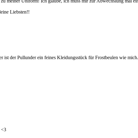
ast zu meiner Uniform! Ich glaube, ich muss mir zur Abwechslung mal e
eine Liebsten!!
er ist der Pullunder ein feines Kleidungsstück für Frostbeulen wie mich
. <3