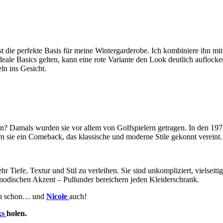
ist die perfekte Basis für meine Wintergarderobe. Ich kombiniere ihn m
deale Basics gelten, kann eine rote Variante den Look deutlich aufloc
eln ins Gesicht.
n? Damals wurden sie vor allem von Golfspielern getragen. In den 1970
n sie ein Comeback, das klassische und moderne Stile gekonnt vereint.
r Tiefe, Textur und Stil zu verleihen. Sie sind unkompliziert, vielseitig
 modischen Akzent – Pullunder bereichern jeden Kleiderschrank.
 Ich schon… und
Nicole
auch!
ks
holen.