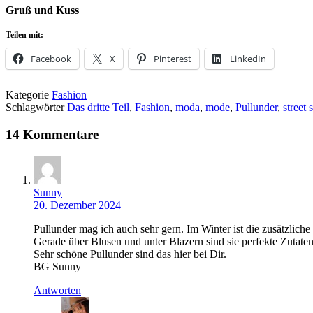
Gruß und Kuss
Teilen mit:
Facebook
X
Pinterest
LinkedIn
Kategorie
Fashion
Schlagwörter
Das dritte Teil
,
Fashion
,
moda
,
mode
,
Pullunder
,
street 
14 Kommentare
Sunny
20. Dezember 2024
Pullunder mag ich auch sehr gern. Im Winter ist die zusätzliche
Gerade über Blusen und unter Blazern sind sie perfekte Zutaten
Sehr schöne Pullunder sind das hier bei Dir.
BG Sunny
Antworten