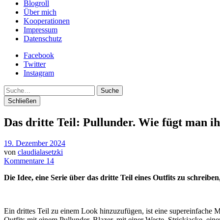
Blogroll
Über mich
Kooperationen
Impressum
Datenschutz
Facebook
Twitter
Instagram
Suche
Schließen
Das dritte Teil: Pullunder. Wie fügt man 
19. Dezember 2024
von
claudialasetzki
Kommentare 14
Die Idee, eine Serie über das dritte Teil eines Outfits zu schreibe
Ein drittes Teil zu einem Look hinzuzufügen, ist eine supereinfache 
Outfits mit einem Pullunder, Blazer, mit einer Weste, Strickjacke, ei