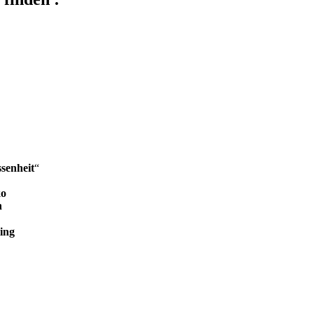
senheit
“
ko
n
ing