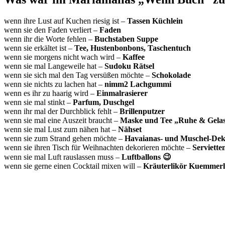
wenn ihre Lust auf Kuchen riesig ist –
Tassen Küchlein
wenn sie den Faden verliert –
Faden
wenn ihr die Worte fehlen –
Buchstaben Suppe
wenn sie erkältet ist –
Tee,
Hustenbonbons
, Taschentuch
wenn sie morgens nicht wach wird –
Kaffee
wenn sie mal Langeweile hat –
Sudoku Rätsel
wenn sie sich mal den Tag versüßen möchte –
Schokolade
wenn sie nichts zu lachen hat –
nimm2 Lachgummi
wenn es ihr zu haarig wird –
Einmalrasierer
wenn sie mal stinkt –
Parfum, Duschgel
wenn ihr mal der Durchblick fehlt –
Brillenputzer
wenn sie mal eine Auszeit braucht –
Maske und Tee „Ruhe & Gelas
wenn sie mal Lust zum nähen hat –
Nähset
wenn sie zum Strand gehen möchte –
Havaianas- und Muschel-De
wenn sie ihren Tisch für Weihnachten dekorieren möchte –
Serviette
wenn sie mal Luft rauslassen muss –
Luftballons 😉
wenn sie gerne einen Cocktail mixen will –
Kräuterlikör Kuemmerl