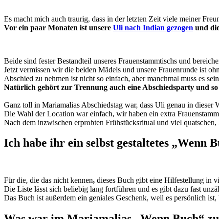
Es macht mich auch traurig, dass in der letzten Zeit viele meiner Fre
Vor ein paar Monaten ist unsere
Uli nach Indian gezogen
und die
Beide sind fester Bestandteil unseres Frauenstammtischs und bereiche
Jetzt vermissen wir die beiden Mädels und unsere Frauenrunde ist ohn
Abschied zu nehmen ist nicht so einfach, aber manchmal muss es sein, e
Natürlich gehört zur Trennung auch eine Abschiedsparty und so w
Ganz toll in Mariamalias Abschiedstag war, dass Uli genau in dieser 
Die Wahl der Location war einfach, wir haben ein extra Frauensta
Nach dem inzwischen erprobten Frühstücksritual und viel quatschen,
Ich habe ihr ein selbst gestaltetes
„Wenn B
Für die, die das nicht kennen
,
dieses Buch gibt eine Hilfestellung in 
Die Liste lässt sich beliebig lang fortführen und es gibt dazu fast unz
Das Buch ist außerdem ein geniales Geschenk, weil es persönlich ist,
Was war im Mariamalias „Wenn Buch“ zu 