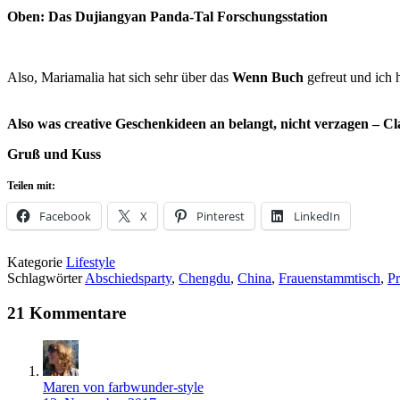
Oben: Das Dujiangyan Panda-Tal Forschungsstation
Also, Mariamalia hat sich sehr über das
Wenn Buch
gefreut und ich 
Also was creative Geschenkideen an belangt, nicht verzagen – C
Gruß und Kuss
Teilen mit:
Facebook
X
Pinterest
LinkedIn
Kategorie
Lifestyle
Schlagwörter
Abschiedsparty
,
Chengdu
,
China
,
Frauenstammtisch
,
Pr
21 Kommentare
Maren von farbwunder-style