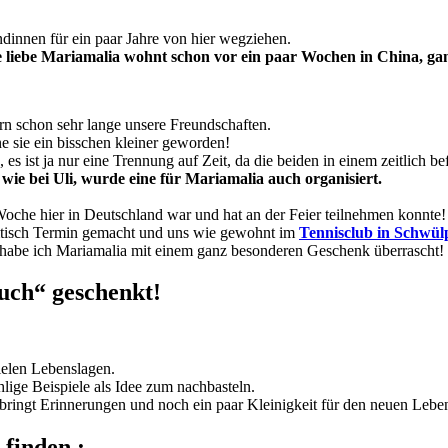
undinnen für ein paar Jahre von hier wegziehen.
 liebe Mariamalia wohnt schon vor ein paar Wochen in China, ga
rn schon sehr lange unsere Freundschaften.
e sie ein bisschen kleiner geworden!
s ist ja nur eine Trennung auf Zeit, da die beiden in einem zeitlich bef
ie bei Uli, wurde eine für Mariamalia auch organisiert.
Woche hier in Deutschland war und hat an der Feier teilnehmen konnte!
mmtisch Termin gemacht und uns wie gewohnt im
Tennisclub in Schwü
 habe ich Mariamalia mit einem ganz besonderen Geschenk überrascht!
uch“
geschenkt!
vielen Lebenslagen.
ählige Beispiele als Idee zum nachbasteln.
 bringt Erinnerungen und noch ein paar Kleinigkeit für den neuen Lebe
finden :