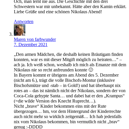
Och, man lernt nie aus. Die Geschichte mit den drei
Schwestern war mir unbekannt. Hätte aber den Kamin erklärt.
Liebe Grüße und eine schönen Nikolaus Abend!
Antworten
Maren von farbwunder
7. Dezember 2021
„Den armen Mädchen, die deshalb keinen Bräutigam finden
konnten, war es mit dieser Mitgift möglich zu heiraten…“ –
ach ja. Ich weiß schon, weshalb ich mich als Emanze mit dem
Nikolaus nie so recht anfreunden konnte 🙂
In Bayern kommt er übrigens am Abend des 5. Dezember
(nicht am 6.), trägt die volle Bischofs-Montur (inklusive
Bischofsmütze und -stab – in Gold!) und hat überhaupt nix
rotes an – das ist nämlich nicht der Nikolaus, sondern der von
Coca-Cola gehypte Santa… und dabei hat er den „Krampus“
(=die wilde Version des Knecht Ruprecht…).
Nicht „brave“ Kinder bekommen eins mit der Rute
übergezogen… hm, vor dem Hintergrund der Kinderrechte
auch nicht mehr so wirklich zeitgemäß… Ich hab jedenfalls
nix vom Nikolaus bekommen, bin vermutlich nicht „brav“
genug :-DDDD