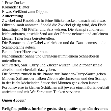
1 Prise Zucker
Koriander Blätter
Etwas Weißbrot zum Dippen.
Zubereitung
Zwiebel und Knoblauch in feine Stücke hacken, danach mit etwas
Olivenöl sanft anbraten. Sobald die Zwiebel glasig wird, den Fisch
hinzufügen. Mit Pfeffer und Salz würzen. Die Scampi rundherum
leicht anbraten, anschließend aus der Pfanne nehmen und auf einem
kleinen Teller kurz beiseitestellen.
Die Banane mit der Gabel zerdrückten und das Bananenmus in die
Scampipfanne geben.
Bei mittlerer Hitze erwärmen.
Nacheinander Sahne und Orangensaft mit einem Schneebesen
unterrühren.
Mit Pfeffer, Salz, Curry und Zucker würzen. Die Zitronenschale
abreiben und ebenfalls dazugeben.
Die Scampi zurück in die Pfanne zur Bananen-Curry-Sauce geben.
Mit dem Saft aus der halben Zitrone abschmecken und den Scampi
in der leicht köchelnden Sauce drei Minuten gar ziehen lassen.
Portionsweise in kleinen Schälchen mit jeweils einem Korianderblatt
anrichten und mit Weißbrot zum Tunken servieren.
Guten Appetit!
Religião, política, futebol e gosto, são questões que não devemos