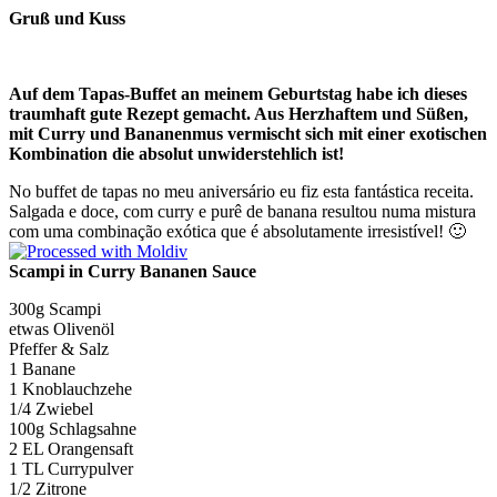
Gruß und Kuss
Auf dem Tapas-Buffet an meinem Geburtstag habe ich dieses
traumhaft gute Rezept gemacht. Aus Herzhaftem und Süßen,
mit Curry und Bananenmus vermischt sich mit einer exotischen
Kombination die absolut unwiderstehlich ist!
No buffet de tapas no meu aniversário eu fiz esta fantástica receita.
Salgada e doce, com curry e purê de banana resultou numa mistura
com uma combinação exótica que é absolutamente irresistível! 🙂
Scampi in Curry Bananen Sauce
300g Scampi
etwas Olivenöl
Pfeffer & Salz
1 Banane
1 Knoblauchzehe
1/4 Zwiebel
100g Schlagsahne
2 EL Orangensaft
1 TL Currypulver
1/2 Zitrone