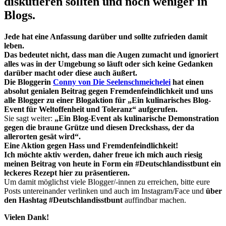
diskutieren sollten und noch weniger in
Blogs.
Jede hat eine Anfassung darüber und sollte zufrieden damit
leben.
Das bedeutet nicht, dass man die Augen zumacht und ignoriert
alles was in der Umgebung so läuft oder sich keine Gedanken
darüber macht oder diese auch äußert.
Die Bloggerin
Conny von Die Seelenschmeichelei
hat einen
absolut genialen Beitrag gegen Fremdenfeindlichkeit und uns
alle Blogger zu einer Blogaktion für „Ein kulinarisches Blog-
Event für Weltoffenheit und Toleranz“ aufgerufen.
Sie sagt weiter:
„Ein Blog-Event als kulinarische Demonstration
gegen die braune Grütze und diesen Dreckshass, der da
allerorten gesät wird“.
Eine Aktion gegen Hass und Fremdenfeindlichkeit!
Ich möchte aktiv werden, daher freue ich mich auch riesig
meinen Beitrag von heute in Form ein #Deutschlandisstbunt ein
leckeres Rezept hier zu präsentieren.
Um damit möglichst viele Blogger/-innen zu erreichen, bitte eure
Posts untereinander verlinken und auch im Instagram/Face und
über
den Hashtag #Deutschlandisstbunt
auffindbar machen.
Vielen Dank!