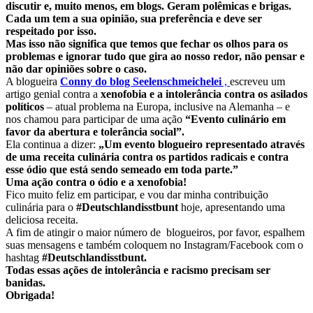
discutir e, muito menos, em blogs. Geram polêmicas e brigas.
Cada um tem a sua opinião, sua preferência e deve ser
respeitado por isso.
Mas isso não significa que temos que fechar os olhos para os
problemas e ignorar tudo que gira ao nosso redor, não pensar e
não dar opiniões sobre o caso.
A blogueira
Conny do blog Seelenschmeichelei
,
escreveu um
artigo genial contra a
xenofobia e a intolerância contra os asilados
políticos
– atual problema na Europa, inclusive na Alemanha – e
nos chamou para participar de uma ação
“Evento culinário em
favor da abertura e tolerância social”.
Ela continua a dizer:
„Um evento blogueiro representado através
de uma receita culinária contra os partidos radicais e contra
esse ódio que está sendo semeado em toda parte.”
Uma ação contra o ódio e a xenofobia!
Fico muito feliz em participar, e vou dar minha contribuição
culinária para o
#Deutschlandisstbunt
hoje, apresentando uma
deliciosa receita.
A fim de atingir o maior número de blogueiros, por favor, espalhem
suas mensagens e também coloquem no Instagram/Facebook com o
hashtag
#Deutschlandisstbunt.
Todas essas ações de intolerância e racismo precisam ser
banidas.
Obrigada!