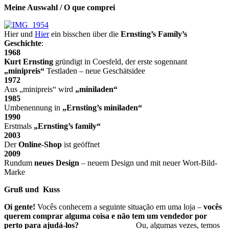
Meine Auswahl / O que comprei
Hier und
Hier
ein bisschen über die
Ernsting’s Family’s
Geschichte
:
1968
Kurt Ernsting
gründigt in Coesfeld, der erste sogennant
„minipreis“
Testladen – neue Geschätsidee
1972
Aus „minipreis“ wird
„miniladen“
1985
Umbenennung in
„Ernsting’s miniladen“
1990
Erstmals
„Ernsting’s family“
2003
Der
Online-Shop
ist geöffnet
2009
Rundum
neues Design
– neuem Design und mit neuer Wort-Bild-
Marke
Gruß und Kuss
Oi gente!
Vocês conhecem a seguinte situação em uma loja –
vocês
querem comprar alguma coisa e não tem um vendedor por
perto para ajudá-los?
Ou, algumas vezes, temos