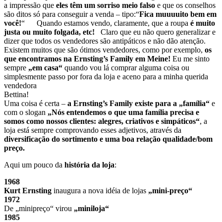
a impressão que
eles têm um sorriso meio falso
e que os conselhos
são ditos só para conseguir a venda – tipo:“
Fica muuuuito bem em
você!
“ Quando estamos vendo, claramente, que a roupa
é muito
justa ou muito folgada, etc!
Claro que eu não quero generalizar e
dizer que todos os vendedores são antipáticos e não dão atenção.
Existem muitos que são ótimos vendedores, como por exemplo,
os
que encontramos na Ernsting’s Family em Meine!
Eu me sinto
sempre
„em casa“
quando vou lá comprar alguma coisa ou
simplesmente passo por fora da loja e aceno para a minha querida
vendedora
Bettina!
Uma coisa é certa –
a Ernsting’s Family existe para a „família“
e
com o slogan
„Nós entendemos o que uma família precisa e
somos como nossos clientes: alegres, criativos e simpáticos“
, a
loja está sempre comprovando esses adjetivos, através da
diversificação do sortimento e uma boa relação qualidade/bom
preço.
Aqui um pouco da
história da loja
:
1968
Kurt Ernsting
inaugura a nova idéia de lojas
„mini-preço“
1972
De „minipreço“ virou
„miniloja“
1985