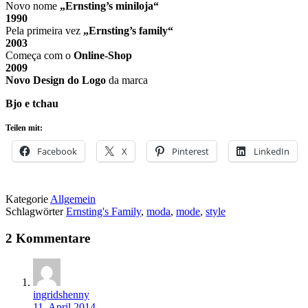
Novo nome
„Ernsting’s miniloja“
1990
Pela primeira vez
„Ernsting’s family“
2003
Começa com o
Online-Shop
2009
Novo Design do Logo
da marca
Bjo e tchau
Teilen mit:
Facebook
X
Pinterest
LinkedIn
Kategorie
Allgemein
Schlagwörter
Ernsting's Family
,
moda
,
mode
,
style
2 Kommentare
ingridshenny
11. April 2014