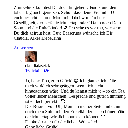
Zum Glück konntest Du doch hingehen Claudia und den
tollen Tag auch genießen. Schön dass deine Freundin Ulli
euch besucht hat und Moni mit dabei war. Du liebst
Geselligkeit, der perfekte Muttertag, oder? Dann noch Dein
Sohn und die Enkelkinder! 💕 Ich sehe es vor mir, wie sehr
Du dich gefreut hast. Gute Besserung wünsche ich Dir
Claudia. Alkes Liebe,Tina
Antworten
claudialasetzki
16. Mai 2026
Ja, liebe Tina, zum Glück! 😊 Ich glaube, ich hätte
mich wirklich sehr geärgert, wenn ich nicht
hingegangen wäre. Und du kennst mich ja – so ein Tag
voller lieber Menschen, Gespräche und guter Stimmung
ist einfach perfekt ! 🥰
Der Besuch von Uli, Moni an meiner Seite und dann
noch mein Sohn mit den Enkelkindern … schöner hätte
der Muttertag wirklich kaum sein können 💛
Danke dir auch für die lieben Wünsche!
Ganz liebe Grüße!