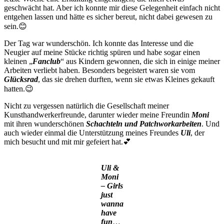
geschwächt hat. Aber ich konnte mir diese Gelegenheit einfach nicht
entgehen lassen und hätte es sicher bereut, nicht dabei gewesen zu
sein.😊
Der Tag war wunderschön. Ich konnte das Interesse und die
Neugier auf meine Stücke richtig spüren und habe sogar einen
kleinen „
Fanclub
“ aus Kindern gewonnen, die sich in einige meiner
Arbeiten verliebt haben. Besonders begeistert waren sie vom
Glücksrad
, das sie drehen durften, wenn sie etwas Kleines gekauft
hatten.😉
Nicht zu vergessen natürlich die Gesellschaft meiner
Kunsthandwerkerfreunde, darunter wieder meine Freundin
Moni
mit ihren wunderschönen
Schachteln und Patchworkarbeiten
. Und
auch wieder einmal die Unterstützung meines Freundes
Uli
, der
mich besucht und mit mir gefeiert hat.💕
Uli &
Moni
– Girls
just
wanna
have
fun
…