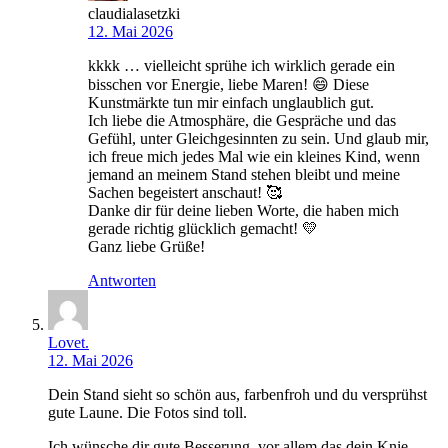
claudialasetzki
12. Mai 2026
kkkk … vielleicht sprühe ich wirklich gerade ein
bisschen vor Energie, liebe Maren! 😄 Diese
Kunstmärkte tun mir einfach unglaublich gut.
Ich liebe die Atmosphäre, die Gespräche und das
Gefühl, unter Gleichgesinnten zu sein. Und glaub mir,
ich freue mich jedes Mal wie ein kleines Kind, wenn
jemand an meinem Stand stehen bleibt und meine
Sachen begeistert anschaut! 🥰
Danke dir für deine lieben Worte, die haben mich
gerade richtig glücklich gemacht! 💛
Ganz liebe Grüße!
Antworten
Lovet.
12. Mai 2026
Dein Stand sieht so schön aus, farbenfroh und du versprühst
gute Laune. Die Fotos sind toll.
Ich wünsche dir gute Besserung, vor allem das dein Knie