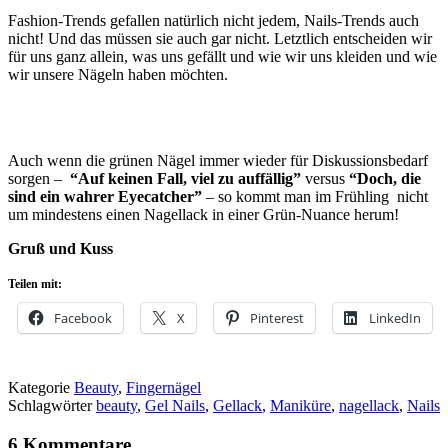
Fashion-Trends gefallen natürlich nicht jedem, Nails-Trends auch
nicht! Und das müssen sie auch gar nicht. Letztlich entscheiden wir
für uns ganz allein, was uns gefällt und wie wir uns kleiden und wie
wir unsere Nägeln haben möchten.
Auch wenn die grünen Nägel immer wieder für Diskussionsbedarf
sorgen –
“Auf keinen Fall, viel zu auffällig”
versus
“Doch, die
sind ein wahrer Eyecatcher”
– so kommt man im Frühling nicht
um mindestens einen Nagellack in einer Grün-Nuance herum!
Gruß und Kuss
Teilen mit:
Facebook
X
Pinterest
LinkedIn
Kategorie
Beauty
,
Fingernägel
Schlagwörter
beauty
,
Gel Nails
,
Gellack
,
Maniküre
,
nagellack
,
Nails
6 Kommentare