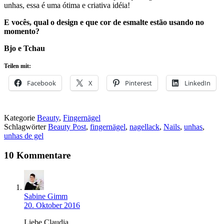
unhas, essa é uma ótima e criativa idéia!
E vocês, qual o design e que cor de esmalte estão usando no
momento?
Bjo e Tchau
Teilen mit:
Facebook
X
Pinterest
LinkedIn
Kategorie
Beauty
,
Fingernägel
Schlagwörter
Beauty Post
,
fingernägel
,
nagellack
,
Nails
,
unhas
,
unhas de gel
10 Kommentare
Sabine Gimm
20. Oktober 2016
Liebe Claudia,