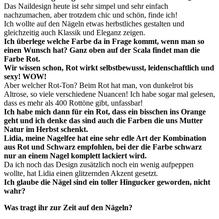
Das Naildesign heute ist sehr simpel und sehr einfach
nachzumachen, aber trotzdem chic und schön, finde ich!
Ich wollte auf den Nägeln etwas herbstliches gestalten und
gleichzeitig auch Klassik und Eleganz zeigen.
Ich überlege welche Farbe da in Frage kommt, wenn man so
einen Wunsch hat? Ganz oben auf der Scala findet man die
Farbe Rot.
Wir wissen schon, Rot wirkt selbstbewusst, leidenschaftlich und
sexy! WOW!
Aber welcher Rot-Ton? Beim Rot hat man, von dunkelrot bis
Altrose, so viele verschiedene Nuancen! Ich habe sogar mal gelesen,
dass es mehr als 400 Rottöne gibt, unfassbar!
Ich habe mich dann für ein Rot, dass ein bisschen ins Orange
geht und ich denke das sind auch die Farben die uns Mutter
Natur im Herbst schenkt.
Lidia, meine Nagelfee hat eine sehr edle Art der Kombination
aus Rot und Schwarz empfohlen, bei der die Farbe schwarz
nur an einem Nagel komplett lackiert wird.
Da ich noch das Design zusätzlich noch ein wenig aufpeppen
wollte, hat Lidia einen glitzernden Akzent gesetzt.
Ich glaube die Nägel sind ein toller Hingucker geworden, nicht
wahr?
Was tragt ihr zur Zeit auf den Nägeln?