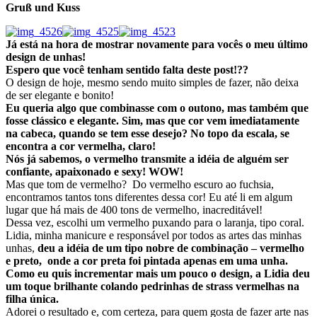
Gruß und Kuss
Já está na hora de mostrar novamente para vocês o meu último
design de unhas!
Espero que você tenham sentido falta deste post!??
O design de hoje, mesmo sendo muito simples de fazer, não deixa
de ser elegante e bonito!
Eu queria algo que combinasse com o outono, mas também que
fosse clássico e elegante.
Sim, mas que cor vem imediatamente
na cabeca, quando se tem esse desejo? No topo da escala, se
encontra a cor vermelha, claro!
Nós já sabemos, o vermelho transmite a idéia de alguém ser
confiante, apaixonado e sexy! WOW!
Mas que tom de vermelho? Do vermelho escuro ao fuchsia,
encontramos tantos tons diferentes dessa cor! Eu até li em algum
lugar que há mais de 400 tons de vermelho, inacreditável!
Dessa vez, escolhi um vermelho puxando para o laranja, tipo coral.
Lidia, minha manicure e responsável por todos as artes das minhas
unhas,
deu a idéia de um tipo nobre de combinação – vermelho
e preto, onde a cor preta foi pintada apenas em uma unha.
Como eu quis incrementar mais um pouco o design, a Lidia deu
um toque brilhante colando pedrinhas de strass vermelhas na
filha única.
Adorei o resultado e, com certeza, para quem gosta de fazer arte nas