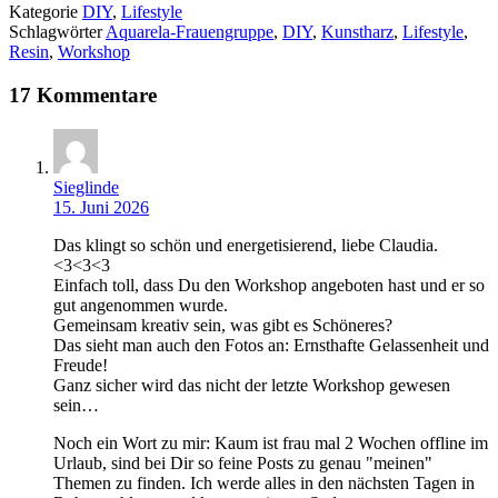
Kategorie
DIY
,
Lifestyle
Schlagwörter
Aquarela-Frauengruppe
,
DIY
,
Kunstharz
,
Lifestyle
,
Resin
,
Workshop
17 Kommentare
Sieglinde
15. Juni 2026
Das klingt so schön und energetisierend, liebe Claudia.
<3<3<3
Einfach toll, dass Du den Workshop angeboten hast und er so
gut angenommen wurde.
Gemeinsam kreativ sein, was gibt es Schöneres?
Das sieht man auch den Fotos an: Ernsthafte Gelassenheit und
Freude!
Ganz sicher wird das nicht der letzte Workshop gewesen
sein…
Noch ein Wort zu mir: Kaum ist frau mal 2 Wochen offline im
Urlaub, sind bei Dir so feine Posts zu genau "meinen"
Themen zu finden. Ich werde alles in den nächsten Tagen in