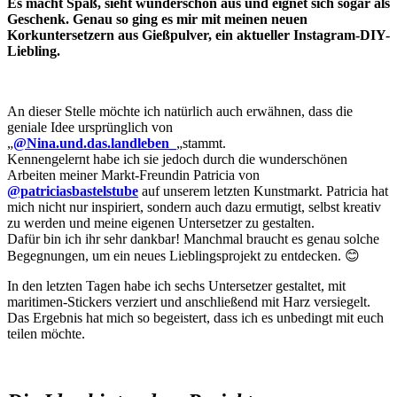
Es macht Spaß, sieht wunderschön aus und eignet sich sogar als
Geschenk. Genau so ging es mir mit meinen neuen
Korkuntersetzern aus Gießpulver, ein aktueller Instagram-DIY-
Liebling.
An dieser Stelle möchte ich natürlich auch erwähnen, dass die
geniale Idee ursprünglich von
„
@Nina.und.das.landleben_
„stammt.
Kennengelernt habe ich sie jedoch durch die wunderschönen
Arbeiten meiner Markt-Freundin Patricia von
@patriciasbastelstube
auf unserem letzten Kunstmarkt. Patricia hat
mich nicht nur inspiriert, sondern auch dazu ermutigt, selbst kreativ
zu werden und meine eigenen Untersetzer zu gestalten.
Dafür bin ich ihr sehr dankbar! Manchmal braucht es genau solche
Begegnungen, um ein neues Lieblingsprojekt zu entdecken. 😊
In den letzten Tagen habe ich sechs Untersetzer gestaltet, mit
maritimen-Stickers verziert und anschließend mit Harz versiegelt.
Das Ergebnis hat mich so begeistert, dass ich es unbedingt mit euch
teilen möchte.