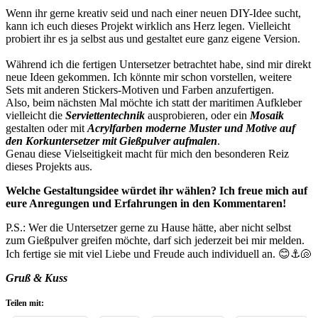
Wenn ihr gerne kreativ seid und nach einer neuen DIY-Idee sucht,
kann ich euch dieses Projekt wirklich ans Herz legen. Vielleicht
probiert ihr es ja selbst aus und gestaltet eure ganz eigene Version.
Während ich die fertigen Untersetzer betrachtet habe, sind mir direkt
neue Ideen gekommen. Ich könnte mir schon vorstellen, weitere
Sets mit anderen Stickers-Motiven und Farben anzufertigen.
Also, beim nächsten Mal möchte ich statt der maritimen Aufkleber
vielleicht die
Serviettentechnik
ausprobieren, oder ein
Mosaik
gestalten oder mit
Acrylfarben moderne Muster und Motive auf
den Korkuntersetzer
mit Gießpulver
aufmalen
.
Genau diese Vielseitigkeit macht für mich den besonderen Reiz
dieses Projekts aus.
Welche Gestaltungsidee würdet ihr wählen? Ich freue mich auf
eure Anregungen und Erfahrungen in den Kommentaren!
P.S.: Wer die Untersetzer gerne zu Hause hätte, aber nicht selbst
zum Gießpulver greifen möchte, darf sich jederzeit bei mir melden.
Ich fertige sie mit viel Liebe und Freude auch individuell an. 😊⚓🐚
Gruß & Kuss
Teilen mit: