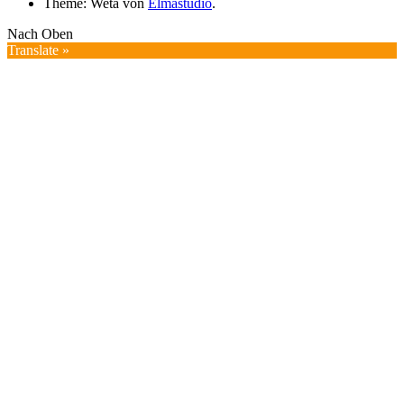
Theme: Weta von
Elmastudio
.
Nach Oben
Translate »