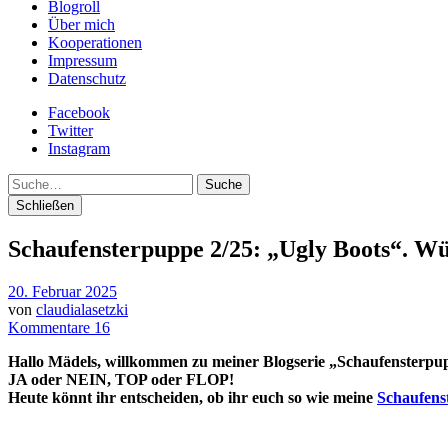
Blogroll
Über mich
Kooperationen
Impressum
Datenschutz
Facebook
Twitter
Instagram
Suche
Schließen
Schaufensterpuppe 2/25: „Ugly Boots“. Wü
20. Februar 2025
von
claudialasetzki
Kommentare 16
Hallo Mädels, willkommen zu meiner Blogserie „
Schaufensterpu
JA oder NEIN, TOP oder FLOP!
Heute könnt ihr entscheiden, ob ihr euch so wie meine
Schaufens