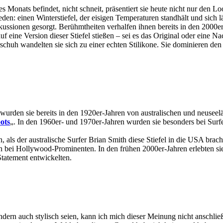
 Monats befindet, nicht schneit, präsentiert sie heute nicht nur den 
n: einen Winterstiefel, der eisigen Temperaturen standhält und sich läng
iskussionen gesorgt. Berühmtheiten verhalfen ihnen bereits in den 200
 eine Version dieser Stiefel stießen – sei es das Original oder eine N
huh wandelten sie sich zu einer echten Stilikone. Sie dominieren den S
h wurden sie bereits in den 1920er-Jahren von australischen und neuse
ots
„. In den 1960er- und 1970er-Jahren wurden sie besonders bei Surfe
 als der australische Surfer Brian Smith diese Stiefel in die USA brac
nn bei Hollywood-Prominenten. In den frühen 2000er-Jahren erlebten s
tatement entwickelten.
dern auch stylisch seien, kann ich mich dieser Meinung nicht anschließ