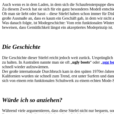
Auch wenn es in dem Laden, in dem sich die Schaufensterpuppe dieses
Zu diesem Zweck hat sie sich für ein ganz besonderes Modell entschiede
Ob man sie liebt oder hasst – diese Stiefel haben schon immer für D
große Ausmaße an, dass es kaum ein Geschäft gab, in dem wir nicht auf
Was danach folgte, ist Modegeschichte: Vom rein funktionalen Wintersc
beweisen, dass Gemütlichkeit längst ein akzeptiertes Modeprinzip ist.
Die Geschichte
Die Geschichte dieser Stiefel reicht jedoch weit zurück. Ursprünglic
zu halten. In Australien nannte man sie oft „
ugly boots
“ oder „
ugg bo
schnell wieder aufzuwärmen.
Der große internationale Durchbruch kam in den späten 1970er-Jahren,
Kalifornien wurden sie schnell zum Trend, erst unter Surfern und da
sich von einem rein funktionalen Schuhwerk zu einem echten Mode-S
Würde ich so anziehen?
Während viele argumentieren, dass diese Stiefel nicht nur bequem, son