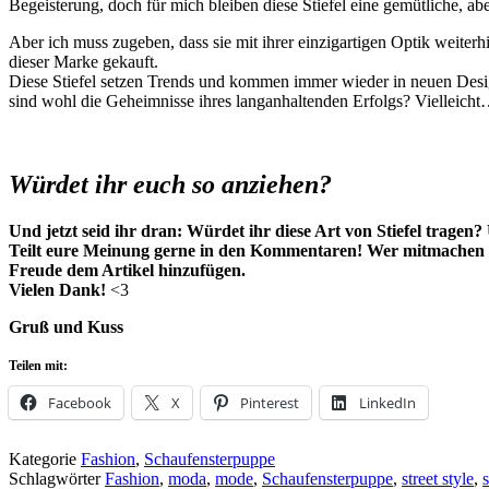
Begeisterung, doch für mich bleiben diese Stiefel eine gemütliche, 
Aber ich muss zugeben, dass sie mit ihrer einzigartigen Optik weiter
dieser Marke gekauft.
Diese Stiefel setzen Trends und kommen immer wieder in neuen Design
sind wohl die Geheimnisse ihres langanhaltenden Erfolgs? Vielleicht
Würdet ihr euch so anziehen?
Und jetzt seid ihr dran: Würdet ihr diese Art von Stiefel tragen
Teilt eure Meinung gerne in den Kommentaren!
Wer mitmachen m
Freude dem Artikel hinzufügen.
Vielen Dank!
<3
Gruß und Kuss
Teilen mit:
Facebook
X
Pinterest
LinkedIn
Kategorie
Fashion
,
Schaufensterpuppe
Schlagwörter
Fashion
,
moda
,
mode
,
Schaufensterpuppe
,
street style
,
s