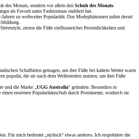
Look des Monats, sondern vor allem den
Schuh des Monats
.
st als Favorit unter Fashionistas etabliert hat.
0er-Jahren zu weltweiter Popularität. Das Modephänomen nahm derart
achbildung.
treetstyle, zieren die Füße einflussreicher Persönlichkeiten und
eländischen Schafhirten getragen, um ihre Füße bei kaltem Wetter warm
rn populär, die sie nach dem Wellenreiten nutzten, um ihre Füße
hte und die Marke „
UGG Australia
“ gründete. Besonders in
ie einen enormen Popularitätsschub durch Prominente, wodurch sie
en. Für mich bedeutet „stylisch“ etwas anderes. Ich respektiere die