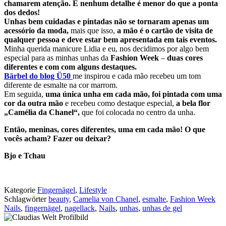
chamarem atenção. E nenhum detalhe é menor do que a ponta
dos dedos!
Unhas bem cuidadas e pintadas não se tornaram apenas um
acessório da moda,
mais que isso,
a mão é o cartão de visita de
qualquer pessoa e deve estar bem apresentada em tais eventos.
Minha querida manicure Lidia e eu, nos decidimos por algo bem
especial para as minhas unhas da
Fashion Week
–
duas cores
diferentes e com com alguns destaques.
Bärbel do blog Ü50
me inspirou e cada mão recebeu um tom
diferente de esmalte na cor marrom.
Em seguida,
uma única unha em cada mão, foi pintada com uma
cor da outra mão
e recebeu como destaque especial,
a bela flor
„Camélia da Chanel“,
que foi colocada no centro da unha.
Então, meninas, cores diferentes, uma em cada mão! O que
vocês acham? Fazer ou deixar?
Bjo e Tchau
Kategorie
Fingernägel
,
Lifestyle
Schlagwörter
beauty
,
Camelia von Chanel
,
esmalte
,
Fashion Week
Nails
,
fingernägel
,
nagellack
,
Nails
,
unhas
,
unhas de gel