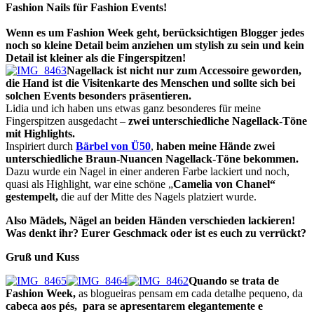
Fashion Nails für Fashion Events!
Wenn es um Fashion Week geht, berücksichtigen Blogger jedes
noch so kleine Detail beim anziehen um stylish zu sein und kein
Detail ist kleiner als die Fingerspitzen!
Nagellack ist nicht nur zum Accessoire geworden,
die Hand ist die Visitenkarte des Menschen und sollte sich bei
solchen Events besonders präsentieren.
Lidia und ich haben uns etwas ganz besonderes für meine
Fingerspitzen ausgedacht –
zwei unterschiedliche Nagellack-Töne
mit Highlights.
Inspiriert durch
Bärbel von Ü50
,
haben meine Hände zwei
unterschiedliche Braun-Nuancen Nagellack-Töne bekommen.
Dazu wurde ein Nagel in einer anderen Farbe lackiert und noch,
quasi als Highlight, war eine schöne „
Camelia von Chanel“
gestempelt,
die auf der Mitte des Nagels platziert wurde.
Also Mädels, Nägel an beiden Händen verschieden lackieren!
Was denkt ihr? Eurer Geschmack oder ist es euch zu verrückt?
Gruß und Kuss
Quando se trata de
Fashion Week,
as blogueiras pensam em cada detalhe pequeno, da
cabeca aos pés, para se apresentarem elegantemente e