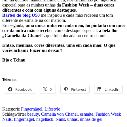
especial para as minhas unhas da
Fashion Week
–
duas cores
diferentes e com com alguns destaques.
Bärbel do blog Ü50
me inspirou e cada mão recebeu um tom
diferente de esmalte na cor marrom.
Em seguida,
uma única unha em cada mão, foi pintada com uma
cor da outra mão
e recebeu como destaque especial,
a bela flor
„Camélia da Chanel“,
que foi colocada no centro da unha.
Então, meninas, cores diferentes, uma em cada mão! O que
vocês acham? Fazer ou deixar?
Bjo e Tchau
Teilen mit:
Facebook
X
Pinterest
LinkedIn
Kategorie
Fingernägel
,
Lifestyle
Schlagwörter
beauty
,
Camelia von Chanel
,
esmalte
,
Fashion Week
Nails
,
fingernägel
,
nagellack
,
Nails
,
unhas
,
unhas de gel