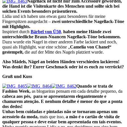
Nagellack ist nicht nur zum Accessoire geworden,
die Hand ist die Visitenkarte des Menschen und sollte sich bei
solchen Events besonders präsentieren.
Lidia und ich haben uns etwas ganz besonderes für meine
Fingerspitzen ausgedacht –
zwei unterschiedliche Nagellack-Töne
mit Highlights.
Inspiriert durch
Bärbel von Ü50
,
haben meine Hände zwei
unterschiedliche Braun-Nuancen Nagellack-Töne bekommen.
Dazu wurde ein Nagel in einer anderen Farbe lackiert und noch,
quasi als Highlight, war eine schöne „
Camelia von Chanel“
gestempelt,
die auf der Mitte des Nagels platziert wurde.
Also Mädels, Nägel an beiden Händen verschieden lackieren!
Was denkt ihr? Eurer Geschmack oder ist es euch zu verrückt?
Gruß und Kuss
Quando se trata de
Fashion Week,
as blogueiras pensam em cada detalhe pequeno, da
cabeca aos pés, para se apresentarem elegantemente e
chamarem atenção. E nenhum detalhe é menor do que a ponta
dos dedos!
Unhas bem cuidadas e pintadas não se tornaram apenas um
acessório da moda,
mais que isso,
a mão é o cartão de visita de
qualquer pessoa e deve estar bem apresentada em tais eventos.
Minha querida manicure Lidia e eu, nos decidimos por algo bem