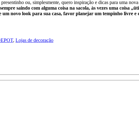
resentinho ou, simplesmente, quero inspiração e dicas para uma nova 
sempre saindo com alguma coisa na sacola, às vezes uma coisa „ütil,
de um novo look para sua casa, favor planejar um tempinho livre e 
DEPOT
,
Lojas de decoração