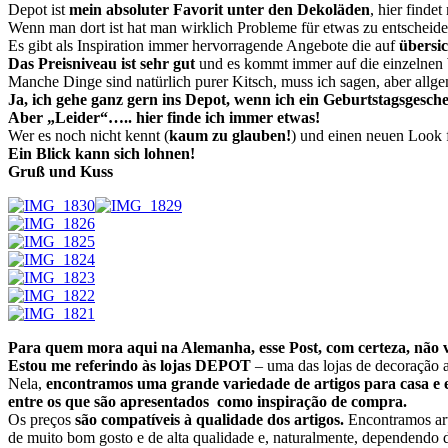
Depot ist
mein absoluter Favorit unter den Dekoläden
, hier finde
Wenn man dort ist hat man wirklich Probleme für etwas zu entscheide
Es gibt als Inspiration immer hervorragende Angebote die auf
übersic
Das Preisniveau ist sehr gut
und es kommt immer auf die einzelnen
Manche Dinge sind natürlich purer Kitsch, muss ich sagen, aber allge
Ja, ich gehe ganz gern ins Depot, wenn ich ein Geburtstagsgesch
Aber „Leider“….. hier finde ich immer etwas!
Wer es noch nicht kennt (
kaum zu glauben!
) und einen neuen Look 
Ein Blick kann sich lohnen!
Gruß und Kuss
Para quem mora aqui na Alemanha, esse Post, com certeza, não 
Estou me referindo às lojas DEPOT
– uma das lojas de decoração 
Nela,
encontramos uma grande variedade de artigos para casa e en
entre os que são apresentados como inspiração de compra.
Os preços
são compatíveis à qualidade dos artigos.
Encontramos art
de muito bom gosto e de alta qualidade e, naturalmente, dependendo d