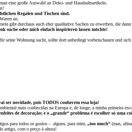
t man eine große Auswahl an Deko- und Haushaltsartikeln.
n!
htlichen Regalen und Tischen sind.
 Waren an.
mein gibt durchaus auch eher qualitative Sachen zu erwerben, die dann 
enk suche oder mich einfach inspirieren lassen möchte!
für seine Wohnung sucht, sollte dort unbedingt vorbeischauen und sich
vai ser novidade, pois TODOS conhecem essa loja!
ambiental mais conhecidas na Europa e, de longe, a minha primeira esc
feites de decoração; e o „grande“ problema é escolher só uma coisa
igos para todos os gostos – alguns, para mim,
„too much“
(mas, afina
o artigo, com o preço à altura!