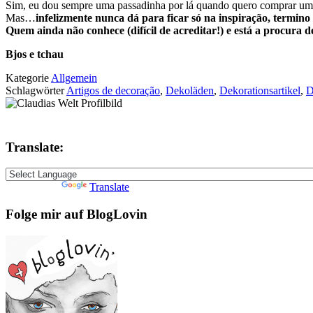
Sim, eu dou sempre uma passadinha por lá quando quero comprar um p
Mas…
infelizmente nunca dá para ficar só na inspiração, termino 
Quem ainda não conhece (difícil de acreditar!) e está a procura 
Bjos e tchau
Kategorie
Allgemein
Schlagwörter
Artigos de decoração
,
Dekoläden
,
Dekorationsartikel
,
Translate:
Powered by
Translate
Folge mir auf BlogLovin