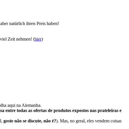
aber natürlich ihren Preis haben!
 viel Zeit nehmen!
(
hier
)
olha aqui na Alemanha.
 entre todas as ofertas de produtos expostos nas prateleiras e
l,
g
osto
não se discute, não é?
). Mas, no geral, eles vendem coisas