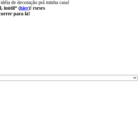
idéia de decoração prá minha casa!
 inútil“ (
hier
)! rsrsrs
correr para lá!