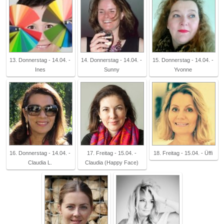
13. Donnerstag - 14.04. -
14. Donnerstag - 14.04. -
15. Donnerstag - 14.04. -
Ines
Sunny
Yvonne
16. Donnerstag - 14.04. -
17. Freitag - 15.04. -
18. Freitag - 15.04. - Üffi
Claudia L.
Claudia (Happy Face)