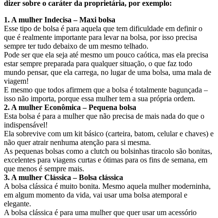
dizer sobre o caráter da proprietária, por exemplo:
1. A mulher Indecisa – Maxi bolsa
Esse tipo de bolsa é para aquela que tem dificuldade em definir o
que é realmente importante para levar na bolsa, por isso precisa
sempre ter tudo debaixo de um mesmo telhado.
Pode ser que ela seja até mesmo um pouco caótica, mas ela precisa
estar sempre preparada para qualquer situação, o que faz todo
mundo pensar, que ela carrega, no lugar de uma bolsa, uma mala de
viagem!
E mesmo que todos afirmem que a bolsa é totalmente bagunçada –
isso não importa, porque essa mulher tem a sua própria ordem.
2. A mulher Econômica – Pequena bolsa
Esta bolsa é para a mulher que não precisa de mais nada do que o
indispensável!
Ela sobrevive com um kit básico (carteira, batom, celular e chaves) e
não quer atrair nenhuma atenção para si mesma.
As pequenas bolsas como a clutch ou bolsinhas tiracolo são bonitas,
excelentes para viagens curtas e ótimas para os fins de semana, em
que menos é sempre mais.
3. A mulher Clássica – Bolsa clássica
A bolsa clássica é muito bonita. Mesmo aquela mulher moderninha,
em algum momento da vida, vai usar uma bolsa atemporal e
elegante.
A bolsa clássica é para uma mulher que quer usar um acessório