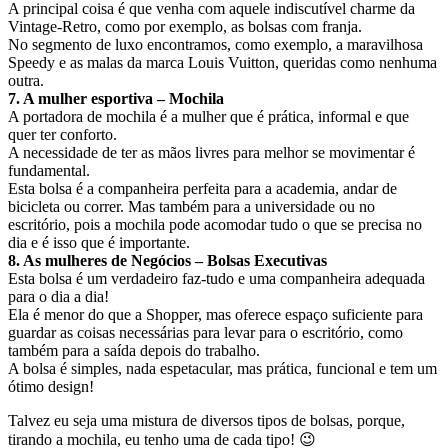
A principal coisa é que venha com aquele indiscutível charme da
Vintage-Retro, como por exemplo, as bolsas com franja.
No segmento de luxo encontramos, como exemplo, a maravilhosa
Speedy e as malas da marca Louis Vuitton, queridas como nenhuma
outra.
7. A mulher esportiva – Mochila
A portadora de mochila é a mulher que é prática, informal e que
quer ter conforto.
A necessidade de ter as mãos livres para melhor se movimentar é
fundamental.
Esta bolsa é a companheira perfeita para a academia, andar de
bicicleta ou correr. Mas também para a universidade ou no
escritório, pois a mochila pode acomodar tudo o que se precisa no
dia e é isso que é importante.
8. As mulheres de Negócios – Bolsas Executivas
Esta bolsa é um verdadeiro faz-tudo e uma companheira adequada
para o dia a dia!
Ela é menor do que a Shopper, mas oferece espaço suficiente para
guardar as coisas necessárias para levar para o escritório, como
também para a saída depois do trabalho.
A bolsa é simples, nada espetacular, mas prática, funcional e tem um
ótimo design!
Talvez eu seja uma mistura de diversos tipos de bolsas, porque,
tirando a mochila, eu tenho uma de cada tipo! 😉