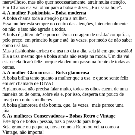
maravilhoso, mas não quer necessariamente, atrair muita atenção.
Em 10 anos ela vai olhar para a bolsa e dizer: „Eu usaria hoje“.
4. A mulher Fashionista – Bolsa moderna
A bolsa chama toda a atenção para a mulher.
Essa mulher está sempre no centro das atenções, intencionalmente
ou não, e isso não agrada a todos.
A bolsa é „diferente“ e poucos têm a coragem de usá-la/ comprá-la,
pelo preço, em primeiro lugar e até, às vezes, por medo de não saber
como usá-las.
Mas a fashionista arrisca e a usa no dia a dia, seja lá em que ocasião!
Ela a usa mesmo que a bolsa ainda não esteja na moda. Um dia vai
estar e ela ficará feliz porque ela deu um passo na frente de todas as
outras.
5. A mulher Glamorosa – Bolsa glamorosa
A bolsa brilha tanto quanto a mulher que a usa, e que se sente feliz
em ser chamada de DIVA!
A glamorosa não precisa falar muito, todos os olhos caem, de uma
maneira ou de outra, sobre ela e, por isso, desperta um pouco de
inveja em outras mulheres.
A bolsa glamorosa é tão bonita, que, às vezes, mais parece uma
jóia.
6. As mulheres Conservadoras – Bolsas Retro e Vintage
Este tipo de bolsa / pessoa, traz o passado para hoje.
Seja grande ou pequena, nova como a Retro ou velha como a
Vintage, não importa!