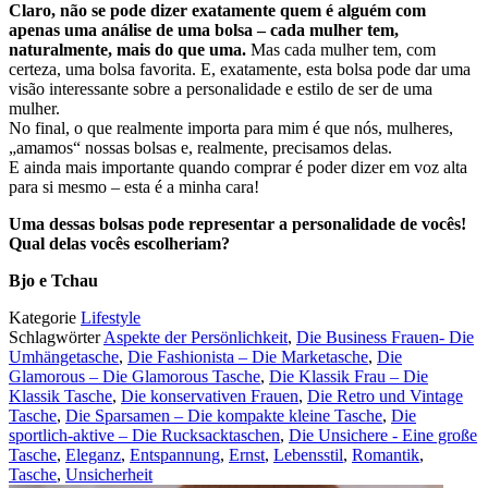
Claro, não se pode dizer exatamente quem é alguém com
apenas uma análise de uma bolsa – cada mulher tem,
naturalmente, mais do que uma.
Mas cada mulher tem, com
certeza, uma bolsa favorita. E, exatamente, esta bolsa pode dar uma
visão interessante sobre a personalidade e estilo de ser de uma
mulher.
No final, o que realmente importa para mim é que nós, mulheres,
„amamos“ nossas bolsas e, realmente, precisamos delas.
E ainda mais importante quando comprar é poder dizer em voz alta
para si mesmo – esta é a minha cara!
Uma dessas bolsas pode representar a personalidade de vocês!
Qual delas vocês escolheriam?
Bjo e Tchau
Kategorie
Lifestyle
Schlagwörter
Aspekte der Persönlichkeit
,
Die Business Frauen- Die
Umhängetasche
,
Die Fashionista – Die Marketasche
,
Die
Glamorous – Die Glamorous Tasche
,
Die Klassik Frau – Die
Klassik Tasche
,
Die konservativen Frauen
,
Die Retro und Vintage
Tasche
,
Die Sparsamen – Die kompakte kleine Tasche
,
Die
sportlich-aktive – Die Rucksacktaschen
,
Die Unsichere - Eine große
Tasche
,
Eleganz
,
Entspannung
,
Ernst
,
Lebensstil
,
Romantik
,
Tasche
,
Unsicherheit