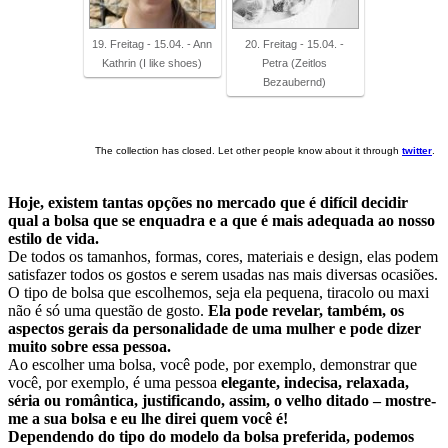
19. Freitag - 15.04. - Ann
20. Freitag - 15.04. -
Kathrin (I like shoes)
Petra (Zeitlos
Bezaubernd)
The collection has closed. Let other people know about it through
twitter
.
Hoje, existem tantas opções no mercado que é difícil decidir
qual a bolsa que se enquadra e a que é mais adequada ao nosso
estilo de vida.
De todos os tamanhos, formas, cores, materiais e design, elas podem
satisfazer todos os gostos e serem usadas nas mais diversas ocasiões.
O tipo de bolsa que escolhemos, seja ela pequena, tiracolo ou maxi
não é só uma questão de gosto.
Ela pode revelar, também, os
aspectos gerais da personalidade de uma mulher e pode dizer
muito sobre essa pessoa.
Ao escolher uma bolsa, você pode, por exemplo, demonstrar que
você, por exemplo, é uma pessoa
elegante, indecisa, relaxada,
séria ou romântica, justificando, assim, o velho ditado – mostre-
me a sua bolsa e eu lhe direi quem você é!
Dependendo do tipo do modelo da bolsa preferida, podemos