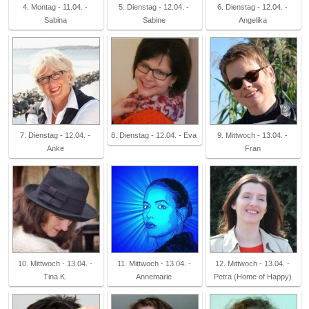
4. Montag - 11.04. -
5. Dienstag - 12.04. -
6. Dienstag - 12.04. -
Sabina
Sabine
Angelika
7. Dienstag - 12.04. -
8. Dienstag - 12.04. - Eva
9. Mittwoch - 13.04. -
Anke
Fran
10. Mittwoch - 13.04. -
11. Mittwoch - 13.04. -
12. Mittwoch - 13.04. -
Tina K.
Annemarie
Petra (Home of Happy)