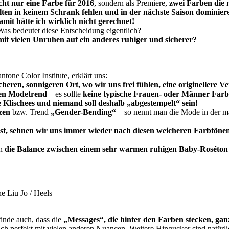
icht nur eine Farbe für 2016
, sondern als Premiere,
zwei Farben die
lten in keinem Schrank fehlen und in der nächste Saison dominier
mit hätte ich wirklich nicht gerechnet!
 Was bedeutet diese Entscheidung eigentlich?
mit vielen Unruhen auf ein anderes ruhiger und sicherer?
ntone Color Institute, erklärt uns:
cheren, sonnigeren Ort, wo wir uns frei fühlen, eine originellere
len Modetrend
– es sollte
keine typische Frauen- oder Männer Farbe
Klischees und niemand soll deshalb „abgestempelt“ sein!
zen
bzw. Trend
„Gender-Bending“
– so nennt man die Mode in der ma
 ist, sehnen wir uns immer wieder nach diesen weicheren Farbtöne
en
die Balance zwischen einem sehr warmen ruhigen Baby-Roséton f
e Liu Jo / Heels
finde auch, dass die
„Messages“, die hinter den Farben stecken, ga
ich perfekt mit vielen anderen Nuancen. Weitere Hingucker sind natürl