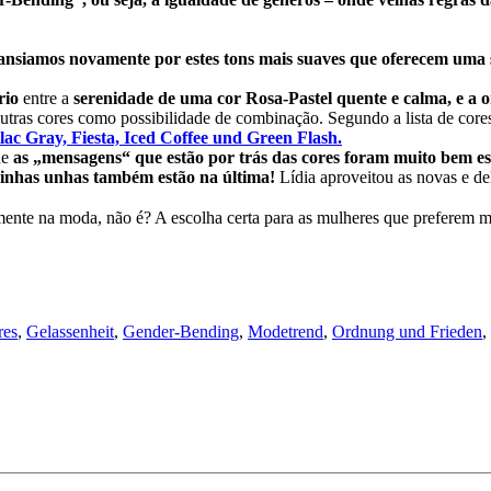
s ansiamos novamente por estes tons mais suaves que oferecem uma
rio
entre a
serenidade de uma cor Rosa-Pastel quente e calma, e a o
outras cores como possibilidade de combinação. Segundo a lista de cor
lac Gray, Fiesta, Iced Coffee und Green Flash.
ue
as „mensagens“ que estão por trás das cores foram muito bem es
inhas unhas também estão na última!
Lídia aproveitou as novas e de
ente na moda, não é? A escolha certa para as mulheres que preferem m
res
,
Gelassenheit
,
Gender-Bending
,
Modetrend
,
Ordnung und Frieden
,