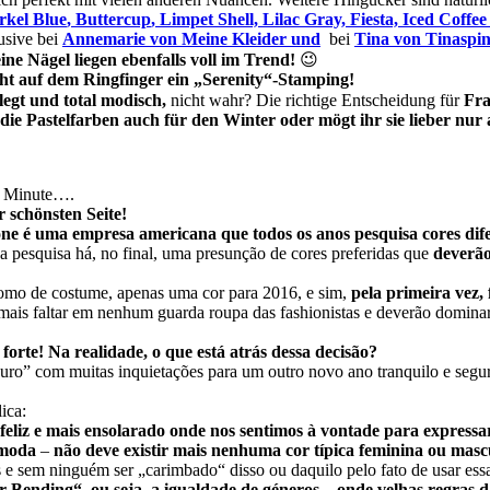
rkel Blue
,
Buttercup
,
Limpet Shell, Lilac Gray, Fiesta, Iced Coffe
usive bei
Annemarie von Meine Kleider und
bei
Tina von Tinaspin
ine Nägel liegen ebenfalls voll im Trend!
😉
ight auf dem Ringfinger ein „Serenity“-Stamping!
legt und total modisch,
nicht wahr? Die richtige Entscheidung für
Fra
 die Pastelfarben auch für den Winter oder mögt ihr sie lieber n
r Minute….
 schönsten Seite!
ne é uma empresa americana que todos os anos pesquisa cores difer
 pesquisa há, no final, uma presunção de cores preferidas que
deverão
como de costume, apenas uma cor para 2016, e sim,
pela primeira vez,
mais faltar em nenhum guarda roupa das fashionistas e deverão domina
orte! Na realidade, o que está atrás dessa decisão?
curo” com muitas inquietações para um outro novo ano tranquilo e segu
ica:
eliz e mais ensolarado onde nos sentimos à vontade para expressar
 moda
–
não deve existir mais nenhuma cor típica feminina ou masc
 sem ninguém ser „carimbado“ disso ou daquilo pelo fato de usar essa
-Bending“, ou seja, a igualdade de géneros
– onde velhas regras d