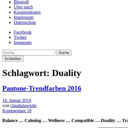
Blogroll
Über mich
Kooperationen
Impressum
Datenschutz
Facebook
Twitter
Instagram
Suche
Schließen
Schlagwort:
Duality
Pantone-Trendfarben 2016
18. Januar 2016
von
claudialasetzki
Kommentare 18
Balance … Calming … Wellness … Compatible … Duality … Tra