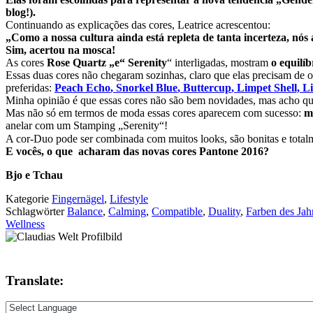
blog!).
Continuando as explicações das cores, Leatrice acrescentou:
„Como a nossa cultura ainda está repleta de tanta incerteza, nó
Sim, acertou na mosca!
As cores
Rose Quartz „e“ Serenity
“ interligadas, mostram
o equilíb
Essas duas cores não chegaram sozinhas, claro que elas precisam de 
preferidas:
Peach Echo
,
Snorkel Blue
,
Buttercup
,
Limpet Shell, Li
Minha opinião é que essas cores não são bem novidades, mas acho q
Mas não só em termos de moda essas cores aparecem com sucesso:
m
anelar com um Stamping „Serenity“!
A cor-Duo pode ser combinada com muitos looks, são bonitas e totalm
E vocês, o que acharam das novas cores Pantone 2016?
Bjo e Tchau
Kategorie
Fingernägel
,
Lifestyle
Schlagwörter
Balance
,
Calming
,
Compatible
,
Duality
,
Farben des Jah
Wellness
Translate: