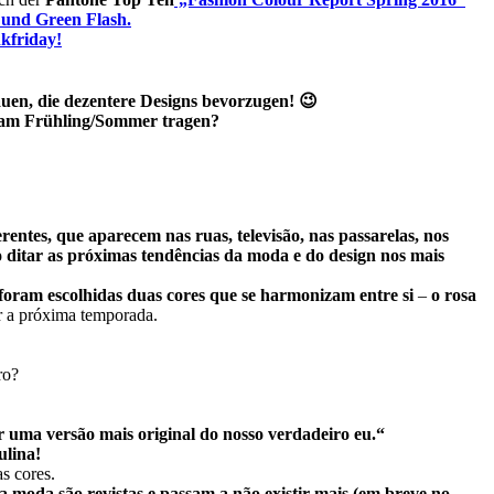
e und Green Flash.
kfriday!
uen, die dezentere Designs bevorzugen! 😉
ur am Frühling/Sommer tragen?
entes, que aparecem nas ruas, televisão, nas passarelas, nos
 ditar as próximas tendências da moda e do design nos mais
 foram escolhidas duas cores que se harmonizam entre si
–
o rosa
r a próxima temporada.
ro?
 uma versão mais original do nosso verdadeiro eu.“
ulina!
s cores.
a moda são revistas e passam a não existir mais (em breve no