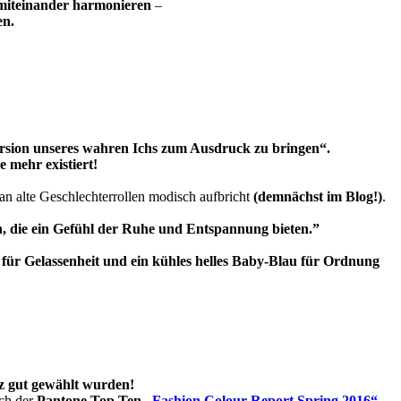
 miteinander harmonieren
–
en.
 Version unseres wahren Ichs zum Ausdruck zu bringen“.
 mehr existiert!
n alte Geschlechterrollen modisch aufbricht
(demnächst im Blog!)
.
n, die ein Gefühl der Ruhe und Entspannung bieten.”
ür Gelassenheit und ein kühles helles Baby-Blau für Ordnung
nz gut gewählt wurden!
ich der
Pantone
Top Ten
„Fashion Colour Report Spring 2016“