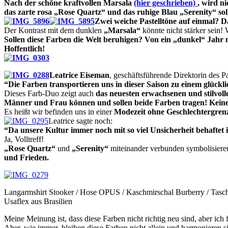
Nach der schöne kraftvollen Marsala
(hier geschrieben)
, wird n
das zarte rosa „Rose Quartz“ und das ruhige Blau „Serenity“ sol
Zwei weiche Pastelltöne auf einmal? Da
Der Kontrast mit dem dunklen
„Marsala“
könnte nicht stärker sein!
Sollen diese Farben die Welt beruhigen? Von ein „dunkel“ Jahr 
Hoffentlich!
Leatrice Eiseman
, geschäftsführende Direktorin des Pa
“Die Farben transportieren uns in dieser Saison zu einem glückli
Dieses Farb-Duo zeigt auch
das neuesten erwachsenen und stilvol
Männer und Frau können und sollen beide Farben tragen! Keine 
Es heißt wir befinden uns in einer
Modezeit ohne Geschlechtergren
Leatrice sagte noch:
“Da unsere Kultur immer noch mit so viel Unsicherheit behaftet
Ja, Volltreff!
„Rose Quartz“
und
„Serenity“
miteinander verbunden symbolisier
und Frieden.
Langarmshirt Stooker / Hose OPUS / Kaschmirschal Burberry / Tasch
Usaflex aus Brasilien
Meine Meinung ist, dass diese Farben nicht richtig neu sind, aber ich 
Aber, wie immer, bleiben diese Farben nicht allein und harmonieren s