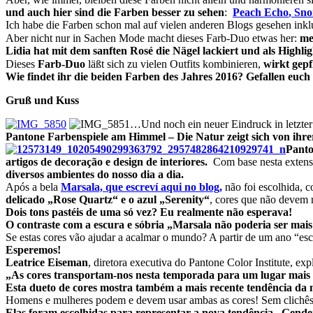
und auch hier sind die Farben besser zu sehen
:
Peach Echo
,
Sno
I
ch habe die Farben schon mal auf vielen anderen Blogs gesehen inkl
Aber nicht nur in Sachen Mode macht dieses Farb-Duo etwas her:
me
Lidia hat mit dem sanften Rosé die Nägel lackiert und als Highl
Dieses
Farb-Duo
läßt sich zu vielen Outfits kombinieren,
wirkt gepf
Wie findet ihr die beiden Farben des Jahres 2016? Gefallen euch
Gruß und Kuss
…Und noch ein neuer Eindruck in letzte
Pantone Farbenspiele am Himmel – Die Natur zeigt sich von ihrer
Panto
artigos de decoração e design de interiores.
Com base nesta extensa
diversos ambientes do nosso dia a dia.
Após a bela
Marsala, que escreví aqui no blog,
não foi escolhida, 
delicado
„Rose Quartz“ e o azul „Serenity“
, cores que não devem 
Dois tons pastéis de uma só vez? Eu realmente não esperava!
O contraste com a escura e sóbria „Marsala não poderia ser mais f
Se estas cores vão ajudar a acalmar o mundo? A partir de um ano “es
Esperemos!
Leatrice Eiseman
, diretora executiva do Pantone Color Institute, expl
„As cores transportam-nos nesta temporada para um lugar mais f
Esta dueto de cores mostra também a mais recente tendência da
Homens e mulheres podem e devem usar ambas as cores! Sem clichês e
Elas foram escolhidas para representar a nova tendência „Gender