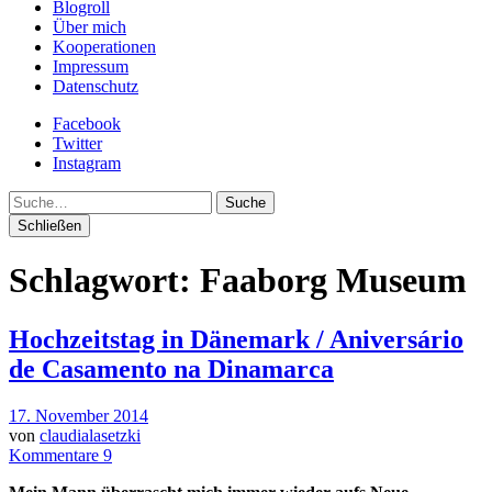
Blogroll
Über mich
Kooperationen
Impressum
Datenschutz
Facebook
Twitter
Instagram
Suche
Schließen
Schlagwort:
Faaborg Museum
Hochzeitstag in Dänemark / Aniversário
de Casamento na Dinamarca
17. November 2014
von
claudialasetzki
Kommentare 9