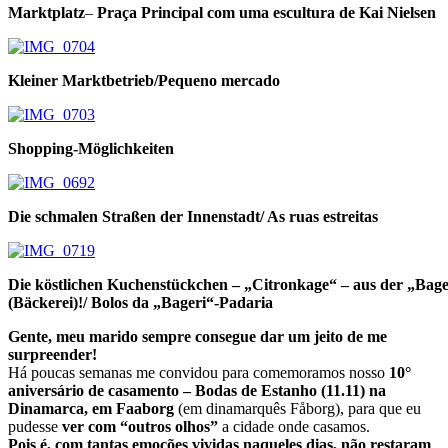
Marktplatz
–
Praça Principal com uma escultura de Kai Nielsen
Kleiner Marktbetrieb/Pequeno mercado
Shopping-Möglichkeiten
Die schmalen Straßen der Innenstadt/ As ruas estreitas
Die köstlichen Kuchenstückchen – „Citronkage“ – aus der „Bage
(Bäckerei)!/ Bolos da „Bageri“-Padaria
Gente, meu marido sempre consegue dar um jeito de me
surpreender!
Há poucas semanas me convidou para comemoramos nosso
10°
aniversário de casamento – Bodas de Estanho (11.11) na
Dinamarca, em Faaborg
(em dinamarquês Fåborg), para que eu
pudesse
ver com “outros olhos”
a cidade onde casamos.
Pois é, com tantas emoções vividas naqueles dias, não restaram