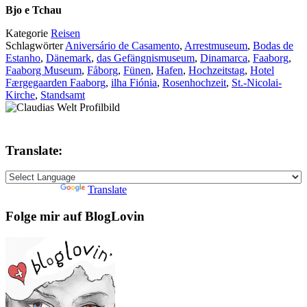
Bjo e Tchau
Kategorie
Reisen
Schlagwörter
Aniversário de Casamento
,
Arrestmuseum
,
Bodas de
Estanho
,
Dänemark
,
das Gefängnismuseum
,
Dinamarca
,
Faaborg
,
Faaborg Museum
,
Fåborg
,
Fünen
,
Hafen
,
Hochzeitstag
,
Hotel
Færgegaarden Faaborg
,
ilha Fiónia
,
Rosenhochzeit
,
St.-Nicolai-
Kirche
,
Standsamt
Translate:
Powered by
Translate
Folge mir auf BlogLovin