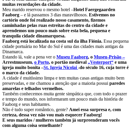
muitas recordações da cidade.
Meu marido reservou o mesmo hotel –
Hotel Faergegaarden
Faaborg
– e lá passamos 3 dias maravilhosos.
Estivemos no
cartório onde foi realizado nosso casamento, fizemos
caminhadas pelas ruas estreitas do centro da cidade e
aprendemos um pouco mais sobre esta bela, pequena e
tranquila cidade dinamarquesa.
Faaborg está localizada na costa sul da ilha Fiónia.
Essa pequena
cidade portuária no Mar do Sul é uma das cidades mais antigas da
Dinamarca.
Estando lá, vale a pena ver o
Museu Faaborg
, o
Museu-Prisão –
Arrestmuseum
,
o Porto
, o portão medieval
„Vesterport“
e uma
igreja muito bonita –
St. Igreja Nicolai
-do século 16, cuja torre é
o marco da cidade.
A cidade é muitíssimo limpa e tem muitas casas antigas muito bem
preservadas, e me chamou a atenção que a maioria possui
paredes
amarelas e telhados vermelhos.
Também conhecemos muita gente simpática que, com todo o prazer
e tempo do mundo, nos informaram um pouco mais da história de
Faaborg e seus habitantes.
Não é tudo super romântico, gente?
Amei essa surpresa e, com
certeza, dessa vez não vou mais esquecer Faaborg!
E seus maridos / mulheres também já surpreenderam vocês
com alguma coisa semelhante?