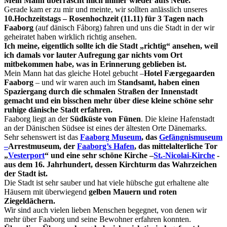
Mein Mann überrascht mich immer wieder aufs Neue.
Gerade kam er zu mir und meinte, wir sollten anlässlich unseres
10.Hochzeitstags – Rosenhochzeit (11.11) für 3 Tagen nach
Faaborg
(auf dänisch Fåborg) fahren und uns die Stadt in der wir
geheiratet haben wirklich richtig ansehen.
Ich meine, eigentlich sollte ich die Stadt „richtig“ ansehen, weil
ich damals vor lauter Aufregung gar nichts vom Ort
mitbekommen habe, was in Erinnerung geblieben ist.
Mein Mann hat das gleiche Hotel gebucht –
Hotel Færgegaarden
Faaborg
– und wir waren auch im
Standsamt, haben einen
Spaziergang durch die schmalen Straßen der Innenstadt
gemacht und ein bisschen mehr über diese kleine schöne sehr
ruhige dänische Stadt erfahren.
Faaborg liegt an der
Südküste von Fünen
. Die kleine Hafenstadt
an der Dänischen Südsee ist eines der ältesten Orte Dänemarks.
Sehr sehenswert ist das
Faaborg Museum
, das
Gefängnismuseum
–
Arrestmuseum, der
Faaborg’s Hafen
, das mittelalterliche Tor
„
Vesterport
“ und eine sehr schöne Kirche –
St.-Nicolai-Kirche
-
aus dem 16. Jahrhundert, dessen Kirchturm das Wahrzeichen
der Stadt ist.
Die Stadt ist sehr sauber und hat viele hübsche gut erhaltene alte
Häusern mit überwiegend
gelben Mauern und roten
Ziegeldächern.
Wir sind auch vielen lieben Menschen begegnet, von denen wir
mehr über Faaborg und seine Bewohner erfahren konnten.