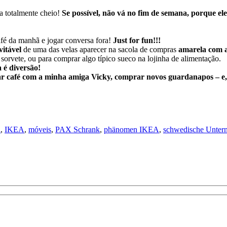
a totalmente cheio!
Se possível, não vá no fim de semana, porque el
afé da manhã e jogar conversa fora!
Just for fun!!!
vitável
de uma das velas aparecer na sacola de compras
amarela com al
 sorvete, ou para comprar algo típico sueco na lojinha de alimentação.
 é diversão!
 café com a minha amiga Vicky, comprar novos guardanapos – e, c
a
,
IKEA
,
móveis
,
PAX Schrank
,
phänomen IKEA
,
schwedische Unter