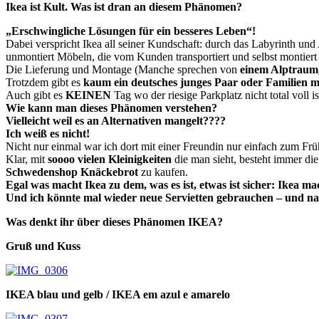
Ikea ist Kult. Was ist dran an diesem Phänomen?
„Erschwingliche Lösungen für ein besseres Leben“!
Dabei verspricht Ikea all seiner Kundschaft: durch das Labyrinth un
unmontiert Möbeln, die vom Kunden transportiert und selbst montier
Die Lieferung und Montage (Manche sprechen von
einem Alptraum
Trotzdem gibt es
kaum ein deutsches junges Paar oder Familien m
Auch gibt es
KEINEN
Tag wo der riesige Parkplatz nicht total voll 
Wie kann man dieses Phänomen verstehen?
Vielleicht weil es an Alternativen mangelt????
Ich weiß es nicht!
Nicht nur einmal war ich dort mit einer Freundin nur einfach zum Früh
Klar, mit
soooo vielen Kleinigkeiten
die man sieht, besteht immer di
Schwedenshop Knäckebrot
zu kaufen.
Egal was macht Ikea zu dem, was es ist, etwas ist sicher: Ikea m
Und ich könnte mal wieder neue Servietten gebrauchen – und natü
Was denkt ihr über dieses Phänomen IKEA?
Gruß und Kuss
IKEA blau und gelb / IKEA em azul e amarelo