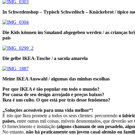
In Schwedenshop – Typisch Schwedisch – Knäckebrot / típico su
Die Kids können im Smaland abgegeben werden / as crianças br
pais
Die gelbe IKEA-Tasche / a sacola amarela
Meine IKEA Auswahl / algumas das minhas escolhas
Por que IKEA é tão popular em todo o mundo?
Por causa de seu design arrojado e preços baixos?
Ikea é um culto. O que está por trás desse fenômeno?
„Soluções acessíveis para uma vida melhor“!
É isto que Ikea promete a todos os seus clientes: percorrendo
o labiri
países,
entre outras mil coisas, móveis desmontados, que deverão ser t
O fornecimento e instalação
(alguns chamam de um pesadelo, alguns
No entanto,
não há praticamente um jovem casal alemão ou famíl