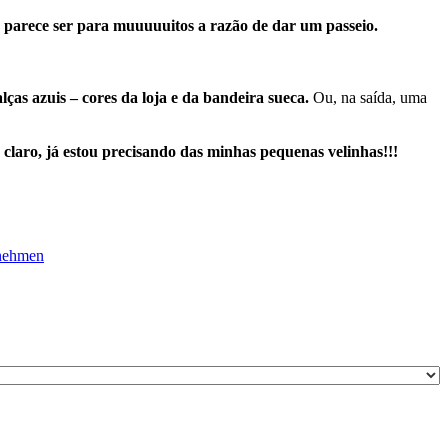
e parece ser para muuuuuitos a razão de dar um passeio.
ças azuis – cores da loja e da bandeira sueca.
Ou, na saída, uma
laro, já estou precisando das minhas pequenas velinhas!!!
nehmen