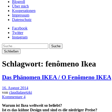
Blogroll
Über mich
Kooperationen
Impressum
Datenschutz
Facebook
Twitter
Instagram
Suche
Schließen
Schlagwort:
fenômeno Ikea
Das Phänomen IKEA / O Fenômeno IKEA
16. August 2014
von
claudialasetzki
Kommentare 4
Warum ist Ikea weltweit so beliebt?
Ist es das kühne Design und sind es die niedriger Preise?