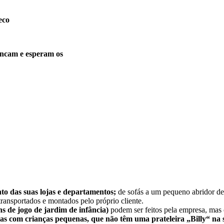
eco
incam e esperam os
nto das suas lojas e departamentos;
de sofás a um pequeno abridor de 
ransportados e montados pelo próprio cliente.
 de jogo de jardim de infância)
podem ser feitos pela empresa, mas o
ias com crianças pequenas, que não têm uma prateleira „Billy“ na