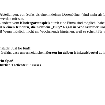
d Abteilungen; von Sofas bis einem kleinen Dosenöffner (sind mehr al
t werden müssen.
,
andere vom
Kindergartenspiel)
durch eine Firma sind möglich, haben
it kleinen Kindern, die nicht ein „Billy“ Regal in Wohnzimmer 
ist! Wenn möglich, nicht am Wochenende hingehen, weil es scheint für vi
stück! Just for fun!!!
e Gefahr, dass unvermeidlichen
Kerzen im gelben Einkaufsbeutel
zu l
acht Spaß!
rlich Teelichter!!! rsrsrs