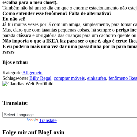
escolha para o meu closet).
Também não há um só dia em que o enorme estacionamento não estej
Como entender esse fenômeno? Falta de alternativa?
Eu não sei!
Já fui muitas vezes por lá com um amiga, simplesmente, para tomar c
Mas, claro que com taaantas pequenas coisas, há sempre o
perigo ine
parada clássica e obrigatória das crianças para um cachorro-quente ou
Não importa o que a IKEA faz para ser o que é, algo é certo: Ikea
E eu poderia mais uma vez dar uma passadinha por lá para tomar
rsrsrs
Bjos e tchau
Kategorie
Allgemein
Schlagwörter
Billy Regal
,
comprar móveis
,
einkaufen
,
fenômeno Ike
Translate:
Powered by
Translate
Folge mir auf BlogLovin