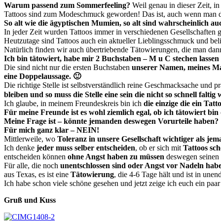
Warum passend zum Sommerfeeling?
Weil genau in dieser Zeit, i
Tattoos sind zum Modeschmuck geworden! Das ist, auch wenn man d
So alt wie die ägyptischen Mumien, so alt sind wahrscheinlich auch
In jeder Zeit wurden Tattoos immer in verschiedenen Gesellschaften 
Heutzutage sind Tattoos auch ein aktueller Lieblingsschmuck und beli
Natürlich finden wir auch übertriebende Tätowierungen, die man dan
Ich bin tätowiert, habe mir 2 Buchstaben – M u C stechen lassen
Die sind nicht nur die ersten Buchstaben
unserer Namen, meines M
eine Doppelaussage. 🙂
Die richtige Stelle ist selbstverständlich reine Geschmacksache und 
bleiben und so muss die Stelle eine sein die nicht so schnell falti
Ich glaube, in meinem Freundeskreis bin ich
die einzige die ein Tatt
Für meine Freunde ist es wohl ziemlich egal, ob ich tätowiert bin 
Meine Frage ist – könnte jemanden deswegen Vorurteile haben?
Für mich ganz klar – NEIN!
Mittlerweile, wo
Toleranz in unsere Gesellschaft wichtiger als jema
Ich denke
jeder muss selber entscheiden
, ob er sich mit
Tattoos sch
entscheiden können
ohne Angst haben zu müssen
deswegen seinen
Für alle, die noch
unentschlossen sind oder Angst vor Nadeln hab
aus Texas, es ist eine
Tätowierung
, die 4-6 Tage hält und ist in un
Ich habe schon viele schöne gesehen und jetzt zeige ich euch ein paar
Gruß und Kuss