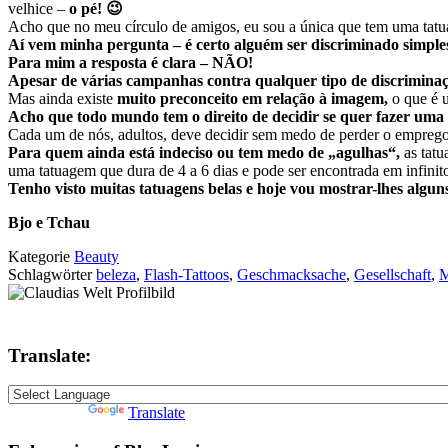
velhice –
o pé! 😉
Acho que no meu círculo de amigos, eu sou a única que tem uma tatuag
Aí vem minha pergunta – é certo alguém ser discriminado simple
Para mim a resposta é clara – NÃO!
Apesar de várias campanhas contra qualquer tipo de discriminaçã
Mas ainda existe
muito preconceito em relação à imagem,
o que é 
Acho que todo mundo tem o direito de decidir se quer fazer uma t
Cada um de nós, adultos, deve decidir sem medo de perder o emprego 
Para quem ainda está indeciso ou tem medo de „agulhas“,
as tatu
uma tatuagem que dura de 4 a 6 dias e pode ser encontrada em infinit
Tenho visto muitas tatuagens belas e hoje vou mostrar-lhes algu
Bjo e Tchau
Kategorie
Beauty
Schlagwörter
beleza
,
Flash-Tattoos
,
Geschmacksache
,
Gesellschaft
,
M
Translate:
Powered by
Translate