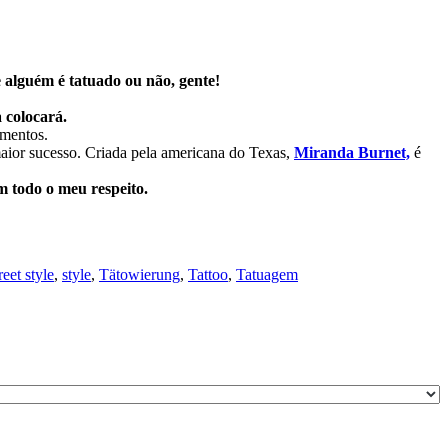
 alguém é tatuado ou não, gente!
 colocará.
imentos.
aior sucesso. Criada pela americana do Texas,
Miranda Burnet,
é
m todo o meu respeito.
reet style
,
style
,
Tätowierung
,
Tattoo
,
Tatuagem