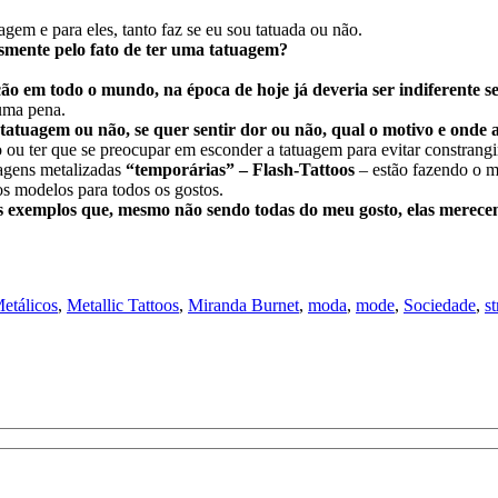
em e para eles, tanto faz se eu sou tatuada ou não.
smente pelo fato de ter uma tatuagem?
o em todo o mundo, na época de hoje já deveria ser indiferente se
uma pena.
atuagem ou não, se quer sentir dor ou não, qual o motivo e onde a
ou ter que se preocupar em esconder a tatuagem para evitar constrang
agens metalizadas
“temporárias”
– Flash-Tattoos
– estão fazendo o m
os modelos para todos os gostos.
ns exemplos que, mesmo não sendo todas do meu gosto, elas merece
etálicos
,
Metallic Tattoos
,
Miranda Burnet
,
moda
,
mode
,
Sociedade
,
st