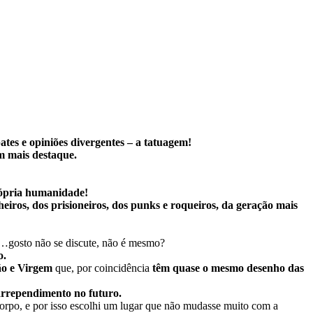
tes e opiniões divergentes – a tatuagem!
m mais destaque.
própria humanidade!
heiros, dos prisioneiros, dos punks e roqueiros, da geração mais
as…gosto não se discute, não é mesmo?
o.
o e Virgem
que, por coincidência
têm quase o mesmo desenho das
 arrependimento no futuro.
 corpo, e por isso escolhi um lugar que não mudasse muito com a