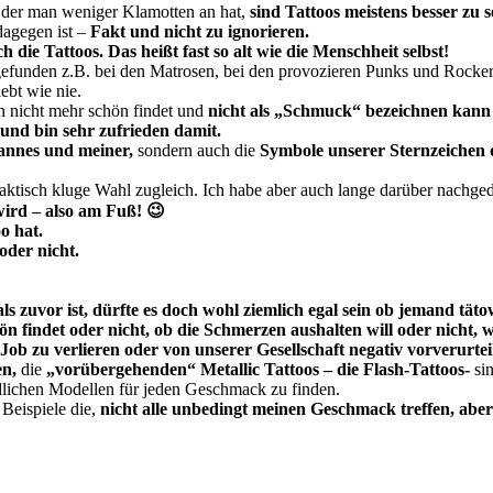
n der man weniger Klamotten an hat,
sind Tattoos meistens besser zu 
agegen ist –
Fakt und nicht zu ignorieren.
 die Tattoos. Das heißt fast so alt wie die Menschheit selbst!
gefunden z.B. bei den Matrosen, bei den provozieren Punks und Rocker
ebt wie nie.
n nicht mehr schön findet und
nicht als „Schmuck“ bezeichnen kann
 und bin sehr zufrieden damit.
annes und meiner,
sondern auch die
Symbole unserer Sternzeichen d
praktisch kluge Wahl zugleich. Ich habe aber auch lange darüber nachged
g wird – also am Fuß! 😉
oo hat.
oder nicht.
ls zuvor ist, dürfte es doch wohl ziemlich egal sein ob jemand täto
ön findet oder nicht,
ob die Schmerzen aushalten will oder nicht, w
Job zu verlieren oder von unserer Gesellschaft negativ vorverurtei
en,
die
„vorübergehenden“ Metallic Tattoos – die Flash-Tattoos-
sin
endlichen Modellen für jeden Geschmack zu finden.
 Beispiele die,
nicht alle unbedingt meinen Geschmack treffen, aber