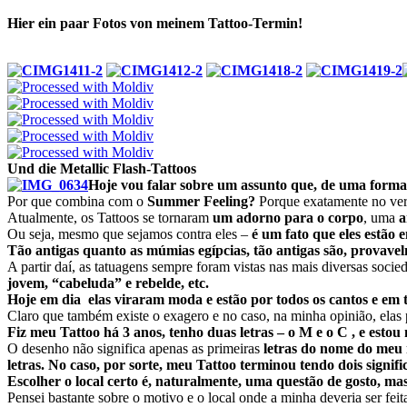
Hier ein paar Fotos von meinem Tattoo-Termin!
Und die
Metallic Flash-Tattoos
Hoje vou falar sobre um assunto que, de uma forma 
Por que combina com o
Summer Feeling?
Porque exatamente no verã
Atualmente, os Tattoos se tornaram
um adorno para o corpo
, uma
a
Ou seja, mesmo que sejamos contra eles –
é um fato que eles estão 
Tão antigas quanto as múmias egípcias, tão antigas são, provavel
A partir daí, as tatuagens sempre foram vistas nas mais diversas soc
jovem, “cabeluda” e rebelde, etc.
Hoje em dia elas viraram moda e estão por todos os cantos e
em t
Claro que também existe o exagero e no caso, na minha opinião, elas
Fiz meu Tattoo há 3 anos, tenho duas letras – o M e o C , e estou
O desenho não significa apenas as primeiras
letras do nome do meu
letras.
No caso, por sorte, meu Tattoo terminou tendo dois signifi
Escolher o local certo é, naturalmente, uma questão de gosto, m
Pensei bastante sobre o motivo e o local onde a minha deveria ser fei