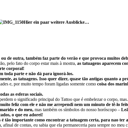
Hier ein paar weitere Ausblicke…
ou de outra, também faz parte do verão e que provoca muitos deba
o, pelo fato do corpo estar mais à mostra,
as tatuagens aparecem co
rte corporal!
em toda parte e não dá para ignorá-los.
mente, as tatuagens. Isso quer dizer, quase tão antigas quanto a 
iedades e, por muito tempo foram ligadas somente como
coisa dos marin
odas as esferas sociais.
 perdem o significado principal do Tattoo que é embelezar o corpo, m
 muito feliz com ele e não me arrependi nem um minuto de tê-lo feit
 marido e do meu,
mas também os símbolos do nosso horóscopo –
Leã
cados, o que eu adorei!
as é tão importante como encontrar a tatuagem certa, para nao ter
ta, afinal de contas, eu sabia que ela permaneceria para sempre no meu